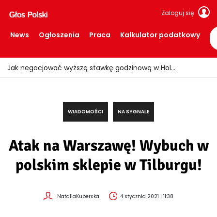
Zaloguj się
News
Ogłoszenia
Praca
Kalkulator podatkowy
Ogień znów uderzył w Limburgii! Pociągi ruszyły, ale teren nadal zamknięty
WIADOMOŚCI
NA SYGNALE
Atak na Warszawę! Wybuch w
polskim sklepie w Tilburgu!
NataliaKuberska
4 stycznia 2021 | 11:38