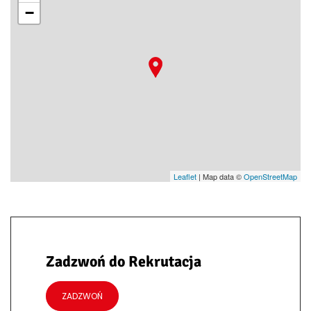
−
Leaflet
| Map data ©
OpenStreetMap
Zadzwoń do Rekrutacja
ZADZWOŃ