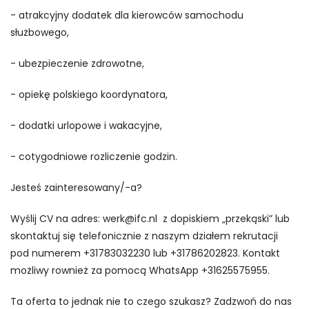
- atrakcyjny dodatek dla kierowców samochodu
służbowego,
- ubezpieczenie zdrowotne,
- opiekę polskiego koordynatora,
- dodatki urlopowe i wakacyjne,
- cotygodniowe rozliczenie godzin.
Jesteś zainteresowany/-a?
Wyślij CV na adres:
werk@ifc.nl
z dopiskiem „przekąski” lub
skontaktuj się telefonicznie z naszym działem rekrutacji
pod numerem +31783032230 lub +31786202823. Kontakt
możliwy rownież za pomocą WhatsApp +31625575955.
Ta oferta to jednak nie to czego szukasz? Zadzwoń do nas