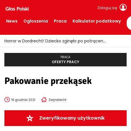
Zaloguj się
News
Ogłoszenia
Praca
Kalkulator podatkowy
Horror w Dordrecht! Dziecko zginęło po potrąceniu przez busa
PRACA
OFERTY PRACY
Pakowanie przekąsek
16 grudnia 2021
Zwijndrecht
Zweryfikowany użytkownik