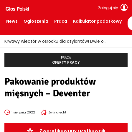
Zaloguj się
News
Ogłoszenia
Praca
Kalkulator podatkowy
Krwawy wieczór w ośrodku dla azylantów! Dwie osoby ranne po ataku nożem
PRACA
OFERTY PRACY
Pakowanie produktów
mięsnych – Deventer
1 sierpnia 2022
Zwijndrecht
Zweryfikowany użytkownik