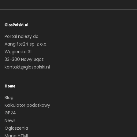
GlosPolski.nl
Portal należy do
Aangifte24 sp. z o.o.
Węgierska 31
33-300 Nowy Sącz
kontakt@glospolski.nl
Home
Blog
Kalkulator podatkowy
GP24
News
Ogłoszenia
Mapa HTML