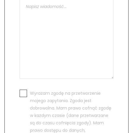
Wyrażam zgodę na przetworzenie
mojego zapytania. Zgoda jest
dobrowolna. Mam prawo cofnąć zgodę
w każdym czasie (dane przetwarzane
są do czasu cofnięcia zgody). Mam
prawo dostępu do danych,