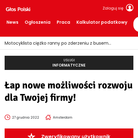
Zaloguj się
News
Ogłoszenia
Praca
Kalkulator podatkowy
Motocyklista ciężko ranny po zderzeniu z busem
USŁUGI
INFORMATYCZNE
Łap nowe możliwości rozwoju
dla Twojej firmy!
27 grudnia 2022
Amsterdam
Zweryfikowany użytkownik