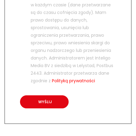
w każdym czasie (dane przetwarzane
są do czasu cofnięcia zgody). Mam
prawo dostępu do danych,
sprostowania, usunięcia lub
ograniczenia przetwarzania, prawo
sprzeciwu, prawo wniesienia skargi do
organu nadzorczego lub przeniesienia
danych. Administratorem jest Inteligo
Media BV z siedzibą w Lelystad, Postbus
2443. Administrator przetwarza dane
zgodnie z
Polityką prywatności