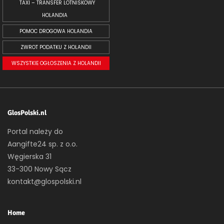
TAXI – TRANSFER LOTNISKOWY
HOLANDIA
POMOC DROGOWA HOLANDIA
ZWROT PODATKU Z HOLANDII
WSZYSTKIE OGŁOSZENIA Z HOLANDII
GlosPolski.nl
Portal należy do
Aangifte24 sp. z o.o.
Węgierska 31
33-300 Nowy Sącz
kontakt@glospolski.nl
Home