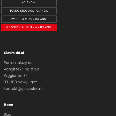
HOLANDIA
POMOC DROGOWA HOLANDIA
ZWROT PODATKU Z HOLANDII
WSZYSTKIE OGŁOSZENIA Z HOLANDII
GlosPolski.nl
Portal należy do
Aangifte24 sp. z o.o.
Węgierska 31
33-300 Nowy Sącz
kontakt@glospolski.nl
Home
Blog