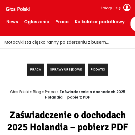
Zaloguj się
News
Ogłoszenia
Praca
Kalkulator podatkowy
Ile trzeba zarabiać, aby spokojnie żyć w Holandii?
PRACA
SPRAWY URZĘDOWE
PODATKI
Głos Polski
»
Blog
»
Praca
»
Zaświadczenie o dochodach 2025
Holandia – pobierz PDF
Zaświadczenie o dochodach
2025 Holandia – pobierz PDF