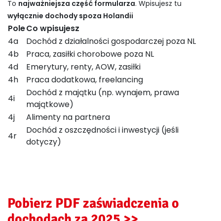
To
najważniejsza część formularza
. Wpisujesz tu
wyłącznie dochody spoza Holandii
Pole
Co wpisujesz
4a
Dochód z działalności gospodarczej poza NL
4b
Praca, zasiłki chorobowe poza NL
4d
Emerytury, renty, AOW, zasiłki
4h
Praca dodatkowa, freelancing
Dochód z majątku (np. wynajem, prawa
4i
majątkowe)
4j
Alimenty na partnera
Dochód z oszczędności i inwestycji (jeśli
4r
dotyczy)
Pobierz PDF zaświadczenia o
dochodach za 2025 >>