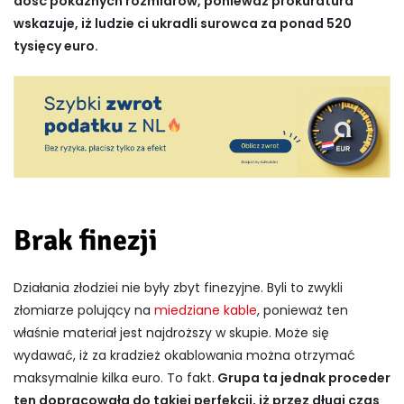
dość pokaźnych rozmiarów, ponieważ prokuratura
wskazuje, iż ludzie ci ukradli surowca za ponad 520
tysięcy euro.
Brak finezji
Działania złodziei nie były zbyt finezyjne. Byli to zwykli
złomiarze polujący na
miedziane kable
, ponieważ ten
właśnie materiał jest najdroższy w skupie. Może się
wydawać, iż za kradzież okablowania można otrzymać
maksymalnie kilka euro. To fakt.
Grupa ta jednak proceder
ten dopracowała do takiej perfekcji, iż przez długi czas