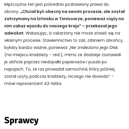
Mężczyzna ten jest pośrednio pozbawiony prawa do
obrony.
„Chciał być obecny na swoim procesie, ale został
zatrzymany na lotnisku w Timisoarze, ponieważ ciąży na
nim zakaz wjazdu do naszego kraju” – przekazał jego
adwokat
. Wskazując, iż oskarżony nie może stawić się na
własnym procesie. Stawiennictwo to zaś, zdaniem obrońcy,
byłoby bardzo ważne, ponieważ „Nie znaleziono jego DNA
(na miejscu kradzieży – red.), mimo że złodzieje zostawiali
je obficie poprzez niedopałki papierosów i puszki po
napojach. To, że raz prowadził samochód, który później
został użyty podczas kradzieży, niczego nie dowodzi” –
mówi reprezentant 42-latka.
Sprawcy