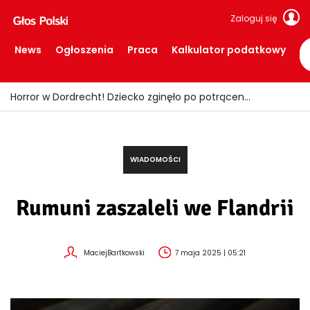
Zaloguj się
News
Ogłoszenia
Praca
Kalkulator podatkowy
Fałszywi policjanci okradali seniorów! Wpadli z łupem i podrobionymi mundurami
WIADOMOŚCI
Rumuni zaszaleli we Flandrii
MaciejBartkowski
7 maja 2025 | 05:21