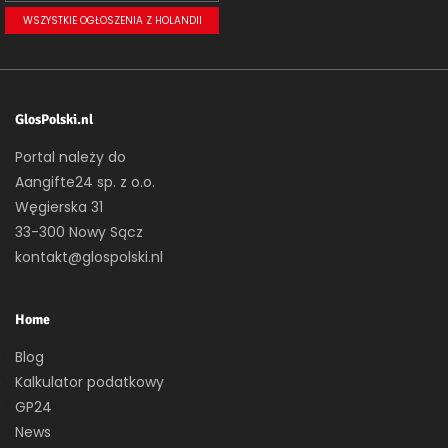
WSZYSTKIE OGŁOSZENIA Z HOLANDII
GlosPolski.nl
Portal należy do
Aangifte24 sp. z o.o.
Węgierska 31
33-300 Nowy Sącz
kontakt@glospolski.nl
Home
Blog
Kalkulator podatkowy
GP24
News