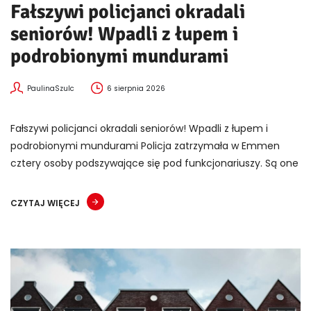
Fałszywi policjanci okradali
seniorów! Wpadli z łupem i
podrobionymi mundurami
PaulinaSzulc
6 sierpnia 2026
Fałszywi policjanci okradali seniorów! Wpadli z łupem i
podrobionymi mundurami Policja zatrzymała w Emmen
cztery osoby podszywające się pod funkcjonariuszy. Są one
CZYTAJ WIĘCEJ