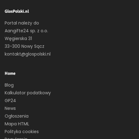
GlosPolski.nl
Portal należy do
Aangifte24 sp. z o.o.
Węgierska 31
33-300 Nowy Sącz
kontakt@glospolski.nl
Home
Blog
Kalkulator podatkowy
GP24
News
Ogłoszenia
Mapa HTML
Polityka cookies