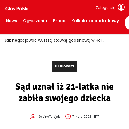
Zaloguj się
News
Ogłoszenia
Praca
Kalkulator podatkowy
Ogień znów uderzył w Limburgii! Pociągi ruszyły, ale teren nadal zamknięty
NAJNOWSZE
Sąd uznał iż 21-latka nie
zabiła swojego dziecka
SabinaTercjak
7 maja 2025 | 11:17