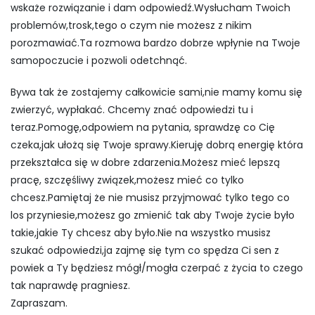
wskaże rozwiązanie i dam odpowiedź.Wysłucham Twoich
problemów,trosk,tego o czym nie możesz z nikim
porozmawiać.Ta rozmowa bardzo dobrze wpłynie na Twoje
samopoczucie i pozwoli odetchnąć.
Bywa tak że zostajemy całkowicie sami,nie mamy komu się
zwierzyć, wypłakać. Chcemy znać odpowiedzi tu i
teraz.Pomogę,odpowiem na pytania, sprawdzę co Cię
czeka,jak ułożą się Twoje sprawy.Kieruję dobrą energię która
przekształca się w dobre zdarzenia.Możesz mieć lepszą
pracę, szczęśliwy związek,możesz mieć co tylko
chcesz.Pamiętaj że nie musisz przyjmować tylko tego co
los przyniesie,możesz go zmienić tak aby Twoje życie było
takie,jakie Ty chcesz aby było.Nie na wszystko musisz
szukać odpowiedzi,ja zajmę się tym co spędza Ci sen z
powiek a Ty będziesz mógł/mogła czerpać z życia to czego
tak naprawdę pragniesz.
Zapraszam.