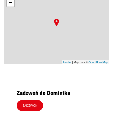
−
Leaflet
| Map data ©
OpenStreetMap
Zadzwoń do Dominika
ZADZWOŃ