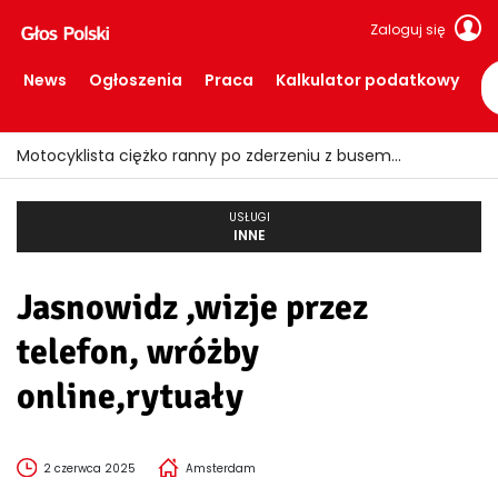
Zaloguj się
News
Ogłoszenia
Praca
Kalkulator podatkowy
Motocyklista ciężko ranny po zderzeniu z busem
USŁUGI
INNE
Jasnowidz ,wizje przez
telefon, wróżby
online,rytuały
2 czerwca 2025
Amsterdam