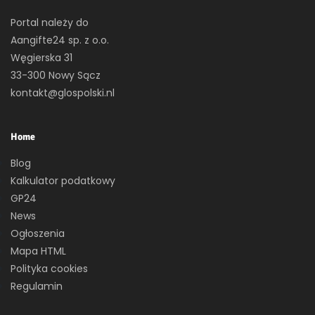
Portal należy do
Aangifte24 sp. z o.o.
Węgierska 31
33-300 Nowy Sącz
kontakt@glospolski.nl
Home
Blog
Kalkulator podatkowy
GP24
News
Ogłoszenia
Mapa HTML
Polityka cookies
Regulamin