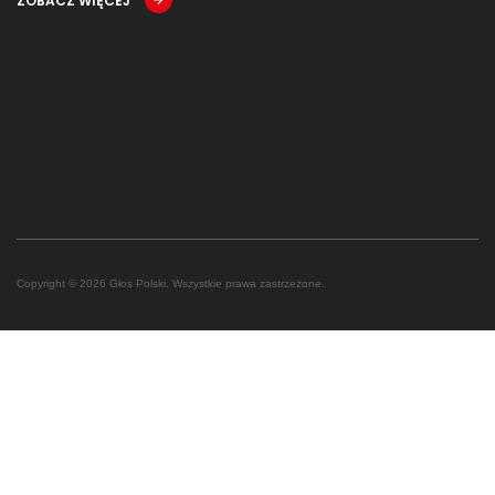
ZOBACZ WIĘCEJ
Copyright © 2026 Głos Polski. Wszystkie prawa zastrzeżone.