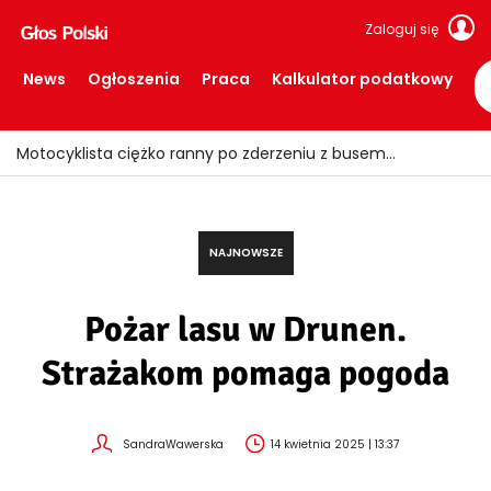
Zaloguj się
News
Ogłoszenia
Praca
Kalkulator podatkowy
Ile trzeba zarabiać, aby spokojnie żyć w Holandii?
NAJNOWSZE
Pożar lasu w Drunen.
Strażakom pomaga pogoda
SandraWawerska
14 kwietnia 2025 | 13:37