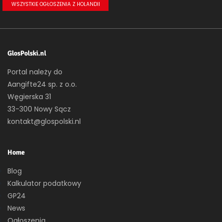
WSZYSTKIE OGŁOSZENIA Z HOLANDII
GlosPolski.nl
Portal należy do
Aangifte24 sp. z o.o.
Węgierska 31
33-300 Nowy Sącz
kontakt@glospolski.nl
Home
Blog
Kalkulator podatkowy
GP24
News
Ogłoszenia