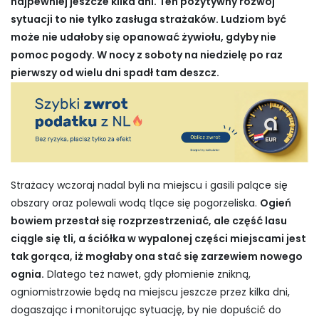
najpewniej jeszcze kilka dni. Ten pozytywny rozwój
sytuacji to nie tylko zasługa strażaków. Ludziom być
może nie udałoby się opanować żywiołu, gdyby nie
pomoc pogody. W nocy z soboty na niedzielę po raz
pierwszy od wielu dni spadł tam deszcz.
Strażacy wczoraj nadal byli na miejscu i gasili palące się
obszary oraz polewali wodą tlące się pogorzeliska.
Ogień
bowiem przestał się rozprzestrzeniać, ale część lasu
ciągle się tli, a ściółka w wypalonej części miejscami jest
tak gorąca, iż mogłaby ona stać się zarzewiem nowego
ognia.
Dlatego też nawet, gdy płomienie znikną,
ogniomistrzowie będą na miejscu jeszcze przez kilka dni,
dogaszając i monitorując sytuację, by nie dopuścić do