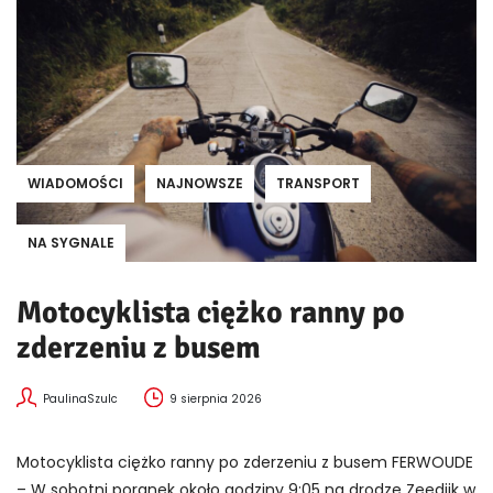
WIADOMOŚCI
NAJNOWSZE
TRANSPORT
NA SYGNALE
Motocyklista ciężko ranny po
zderzeniu z busem
PaulinaSzulc
9 sierpnia 2026
Motocyklista ciężko ranny po zderzeniu z busem FERWOUDE
– W sobotni poranek około godziny 9:05 na drodze Zeedijk w