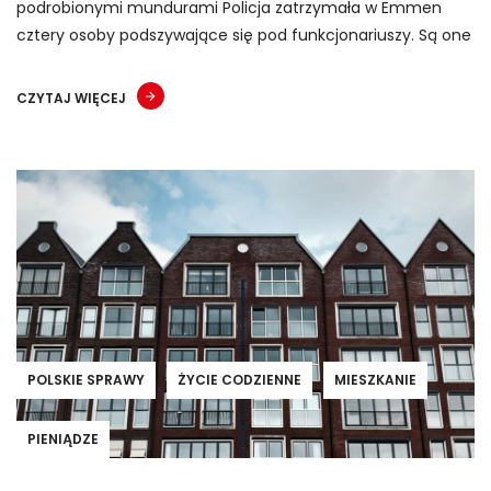
podrobionymi mundurami Policja zatrzymała w Emmen
cztery osoby podszywające się pod funkcjonariuszy. Są one
CZYTAJ WIĘCEJ
POLSKIE SPRAWY
ŻYCIE CODZIENNE
MIESZKANIE
PIENIĄDZE