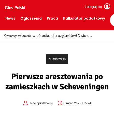
Zaloguj się
News
Ogłoszenia
Praca
Kalkulator podatkowy
Polacy w Holandii mogą dostać setki euro na dzieci! Wiele rodzin nie zna tych świadczeń
NAJNOWSZE
Pierwsze aresztowania po
zamieszkach w Scheveningen
MaciejBartkowski
9 maja 2025 | 05:24