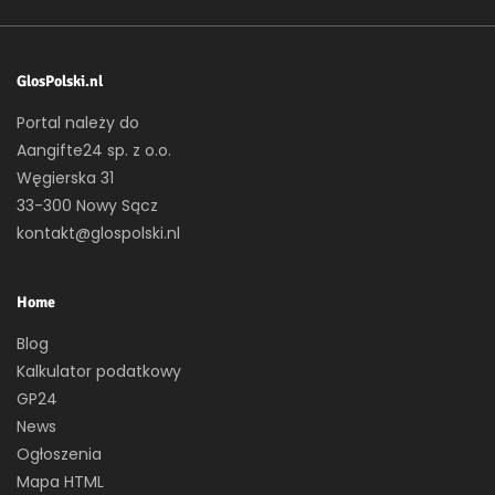
GlosPolski.nl
Portal należy do
Aangifte24 sp. z o.o.
Węgierska 31
33-300 Nowy Sącz
kontakt@glospolski.nl
Home
Blog
Kalkulator podatkowy
GP24
News
Ogłoszenia
Mapa HTML