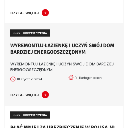
CZYTAJ WIĘCEJ
UBEZPIECZENIA
USŁUGI
WYREMONTUJ ŁAZIENKĘ I UCZYŃ SWÓJ DOM
BARDZIEJ ENERGOOSZCZĘDNYM
WYREMONTUJ ŁAZIENKĘ I UCZYŃ SWÓJ DOM BARDZIEJ
ENERGOOSZCZĘDNYM
's-Hertogenbosch
18 stycznia 2024
CZYTAJ WIĘCEJ
UBEZPIECZENIA
USŁUGI
PŁAĆ MNIEJ ZA UBEZPIECZENIE W POLISA.NL