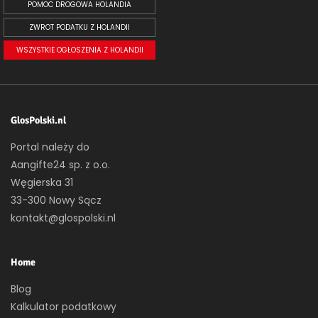
POMOC DROGOWA HOLANDIA
ZWROT PODATKU Z HOLANDII
WSZYSTKIE OGŁOSZENIA Z HOLANDII
GlosPolski.nl
Portal należy do
Aangifte24 sp. z o.o.
Węgierska 31
33-300 Nowy Sącz
kontakt@glospolski.nl
Home
Blog
Kalkulator podatkowy