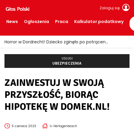
Zaloguj się
News
Ogłoszenia
Praca
Kalkulator podatkowy
Horror w Dordrecht! Dziecko zginęło po potrąceniu przez busa
USŁUGI
UBEZPIECZENIA
ZAINWESTUJ W SWOJĄ
PRZYSZŁOŚĆ, BIORĄC
HIPOTEKĘ W DOMEK.NL!
5 czerwca 2023
's-Hertogenbosch