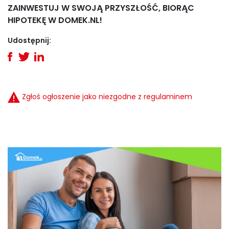
ZAINWESTUJ W SWOJĄ PRZYSZŁOŚĆ, BIORĄC
HIPOTEKĘ W DOMEK.NL!
Udostępnij:
Zgłoś ogłoszenie jako niezgodne z regulaminem