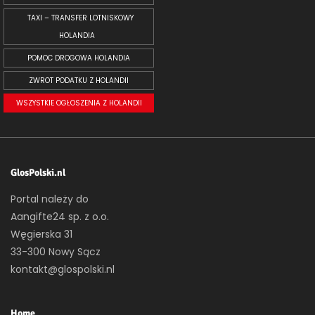
TAXI – TRANSFER LOTNISKOWY
HOLANDIA
POMOC DROGOWA HOLANDIA
ZWROT PODATKU Z HOLANDII
WSZYSTKIE OGŁOSZENIA Z HOLANDII
GlosPolski.nl
Portal należy do
Aangifte24 sp. z o.o.
Węgierska 31
33-300 Nowy Sącz
kontakt@glospolski.nl
Home