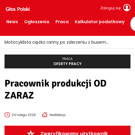
Zaloguj się
News
Ogłoszenia
Praca
Kalkulator podatkowy
Motocyklista ciężko ranny po zderzeniu z busem
PRACA
OFERTY PRACY
Pracownik produkcji OD
ZARAZ
24 lutego 2026
Hoofddorp
Zweryfikowany użytkownik