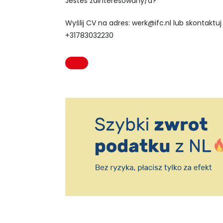
Jesteś zainteresowany/a?
Wyślij CV na adres:
werk@ifc.nl
lub skontaktuj 
+31783032230