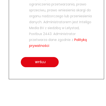
ograniczenia przetwarzania, prawo
sprzeciwu, prawo wniesienia skargi do
organu nadzorczego lub przeniesienia
danych. Administratorem jest Inteligo
Media BV z siedzibą w Lelystad,
Postbus 2443. Administrator
przetwarza dane zgodnie z
Polityką
prywatności