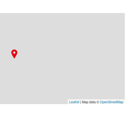
Leaflet
| Map data ©
OpenStreetMap