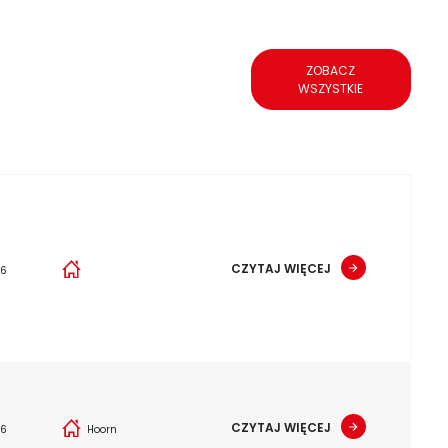
ZOBACZ
WSZYSTKIE
CZYTAJ WIĘCEJ
26
CZYTAJ WIĘCEJ
26
Hoorn