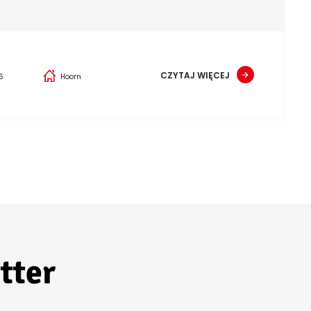
CZYTAJ WIĘCEJ
6
Hoorn
tter