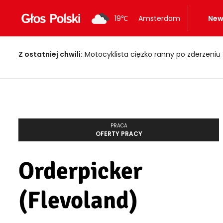
19
℃
Amsterdam
New
Z ostatniej chwili:
Motocyklista ciężko ranny po zderzeniu
PRACA
OFERTY PRACY
Orderpicker
(Flevoland)