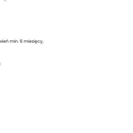
ień min. 6 miesięcy,
s