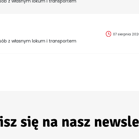
sób z własnym lokum i transportem
07 sierpnia 202
sób z własnym lokum i transportem
isz się na nasz newsle