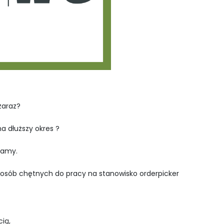
zaraz?
a dłuższy okres ?
kamy.
 osób chętnych do pracy na stanowisko orderpicker
ią,