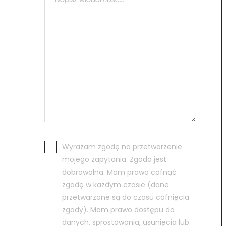
Wyrażam zgodę na przetworzenie
mojego zapytania. Zgoda jest
dobrowolna. Mam prawo cofnąć
zgodę w każdym czasie (dane
przetwarzane są do czasu cofnięcia
zgody). Mam prawo dostępu do
danych, sprostowania, usunięcia lub