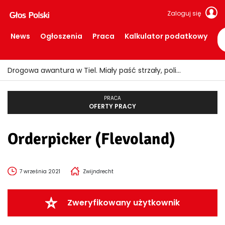
Zaloguj się
News
Ogłoszenia
Praca
Kalkulator podatkowy
Drogowa awantura w Tiel. Miały paść strzały, policjanci założyli kamizelki kuloodporne!
PRACA
OFERTY PRACY
Orderpicker (Flevoland)
7 września 2021
Zwijndrecht
Zweryfikowany użytkownik