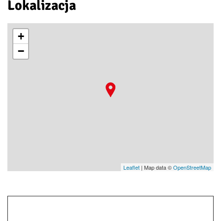
Lokalizacja
+
−
Leaflet
| Map data ©
OpenStreetMap