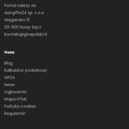
Portal należy do
Aangifte24 sp. z o.o.
Węgierska 31
33-300 Nowy Sącz
kontakt@glospolski.nl
Home
Blog
Kalkulator podatkowy
GP24
News
Ogłoszenia
Mapa HTML
Polityka cookies
Regulamin