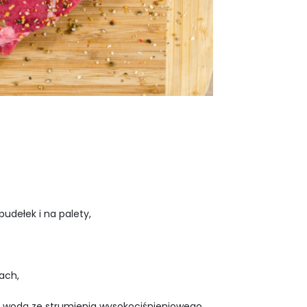
udełek i na palety,
ach,
, wodą ze strumienia wysokociśnieniowego,