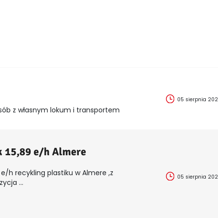
05 sierpnia 20
sób z własnym lokum i transportem
k 15,89 e/h Almere
e/h recykling plastiku w Almere ,z
05 sierpnia 20
cja ...