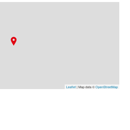
Leaflet
| Map data ©
OpenStreetMap