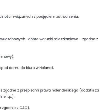
lności związanych z podjęciem zatrudnienia,
 dwuosobowych- dobre warunki mieszkaniowe - zgodne z
irmowy),
 spod domu do biura w Holandii,
 zgodne z przepisami prawa holenderskiego (dodatki za
e itp.),
 zgodnie z CAO).