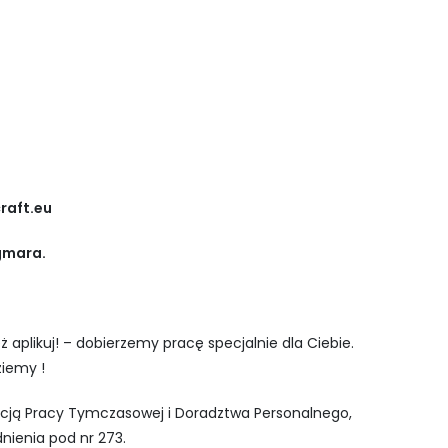
raft.eu
gmara.
ż aplikuj! – dobierzemy pracę specjalnie dla Ciebie.
iemy !
encją Pracy Tymczasowej i Doradztwa Personalnego,
nienia pod nr 273.