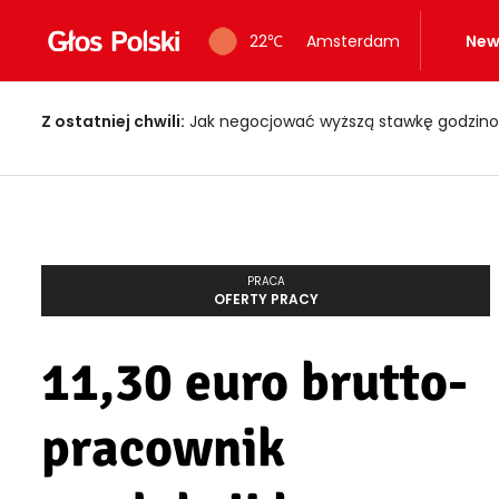
22
℃
Amsterdam
New
Z ostatniej chwili:
Jak negocjować wyższą stawkę godzino
PRACA
OFERTY PRACY
11,30 euro brutto-
pracownik