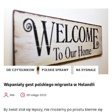
OD CZYTELNIKOW
POLSKIE SPRAWY
NA SYGNALE
Wspaniały gest polskiego migranta w Holandii
Niki
28 lutego 2022
By świat stał się lepszy, nie możemy po prostu biernie się