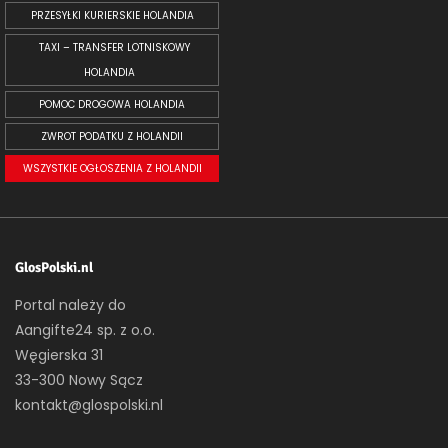
PRZESYŁKI KURIERSKIE HOLANDIA
TAXI – TRANSFER LOTNISKOWY
HOLANDIA
POMOC DROGOWA HOLANDIA
ZWROT PODATKU Z HOLANDII
WSZYSTKIE OGŁOSZENIA Z HOLANDII
GlosPolski.nl
Portal należy do
Aangifte24 sp. z o.o.
Węgierska 31
33-300 Nowy Sącz
kontakt@glospolski.nl