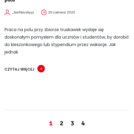
_bartkovskyyy
20 czerwca 2020
Praca na polu przy zbiorze truskawek wydaje się
doskonałym pomysłem dla uczniów i studentów, by dorobić
do kieszonkowego lub stypendium przez wakacje. Jak
jednak
CZYTAJ WIĘCEJ
1
2
3
4