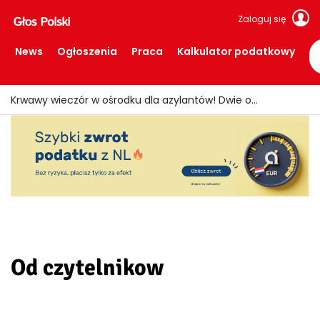
Zaloguj się
News
Ogłoszenia
Praca
Kalkulator podatkowy
Krwawy wieczór w ośrodku dla azylantów! Dwie osoby ranne po ataku nożem
Od czytelnikow