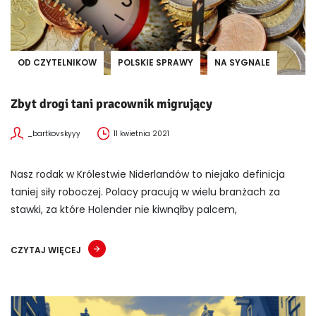
OD CZYTELNIKOW
POLSKIE SPRAWY
NA SYGNALE
Zbyt drogi tani pracownik migrujący
_bartkovskyyy
11 kwietnia 2021
Nasz rodak w Królestwie Niderlandów to niejako definicja
taniej siły roboczej. Polacy pracują w wielu branżach za
stawki, za które Holender nie kiwnąłby palcem,
CZYTAJ WIĘCEJ