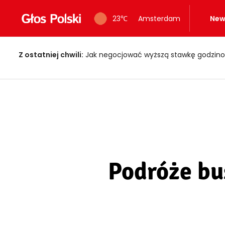
23
℃
Amsterdam
New
Z ostatniej chwili:
Jak negocjować wyższą stawkę godzino
Podróże bu