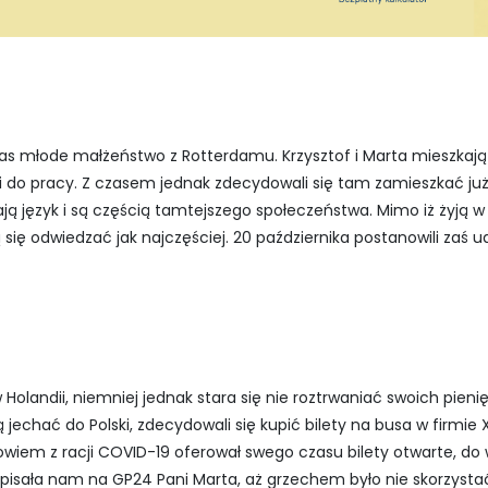
s młode małżeństwo z Rotterdamu. Krzysztof i Marta mieszkają j
ili do pracy. Z czasem jednak zdecydowali się tam zamieszkać już
ą język i są częścią tamtejszego społeczeństwa. Mimo iż żyją w H
ą się odwiedzać jak najczęściej. 20 października postanowili zaś ud
 Holandii, niemniej jednak stara się nie roztrwaniać swoich pienię
 jechać do Polski, zdecydowali się kupić bilety na busa w firmi
iem z racji COVID-19 oferował swego czasu bilety otwarte, do 
sała nam na GP24 Pani Marta, aż grzechem było nie skorzystać z 