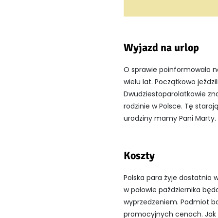
Wyjazd na urlop
O sprawie poinformowało na
wielu lat. Początkowo jeźdz
Dwudziestoparolatkowie znaj
rodzinie w Polsce. Tę staraj
urodziny mamy Pani Marty.
Koszty
Polska para żyje dostatnio w
w połowie października będą
wyprzedzeniem. Podmiot bow
promocyjnych cenach. Jak pi