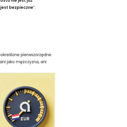
ostu nie jest już
 jest bezpieczne
”.
ieokreślone pierwszorzędne
 ani jako mężczyzna, ani