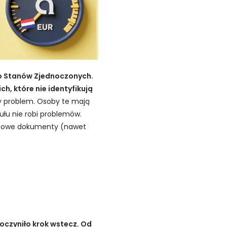
do Stanów Zjednoczonych.
h, które nie identyfikują
zy problem. Osoby te mają
tułu nie robi problemów.
ć nowe dokumenty (nawet
czyniło krok wstecz. Od