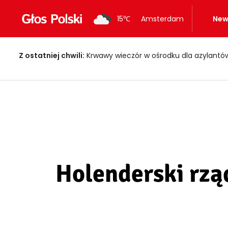
15
℃
Amsterdam
New
Z ostatniej chwili:
Polacy w Holandii mogą dostać setki euro na dzieci! W
Holenderski rzą