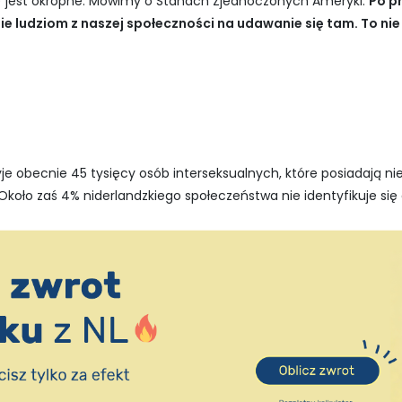
.) jest okropne. Mówimy o Stanach Zjednoczonych Ameryki.
Po pr
 ludziom z naszej społeczności na udawanie się tam. To nie
je obecnie 45 tysięcy osób interseksualnych, które posiadają n
Około zaś 4% niderlandzkiego społeczeństwa nie identyfikuje się