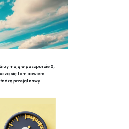
órzy mają w paszporcie X,
muszą się tam bowiem
władzę przejął nowy