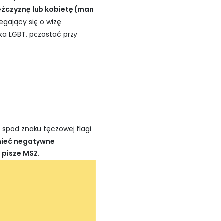
ężczyznę lub kobietę (man
egający się o wizę
ska LGBT, pozostać przy
 spod znaku tęczowej flagi
mieć negatywne
 pisze MSZ.