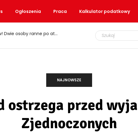
s
Ogłoszenia
Praca
Kalkulator podatkowy
iele rodzin nie zna tych świadczeń
NAJNOWSZE
d ostrzega przed wy
Zjednoczonych