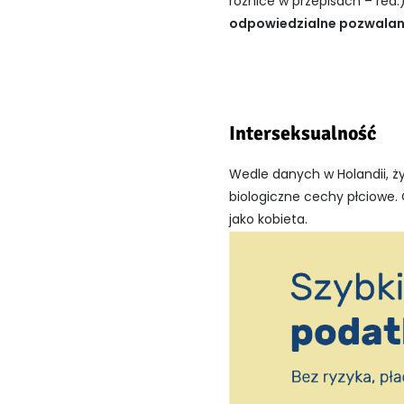
różnice w przepisach – red
odpowiedzialne pozwalanie
Interseksualność
Wedle danych w Holandii, ży
biologiczne cechy płciowe. 
jako kobieta.