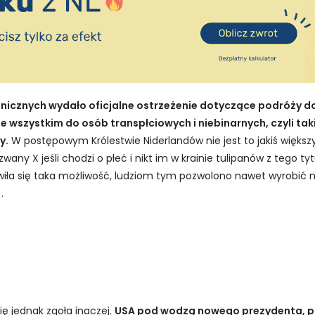
nicznych wydało oficjalne ostrzeżenie dotyczące podróży 
 wszystkim do osób transpłciowych i niebinarnych, czyli takic
y.
W postępowym Królestwie Niderlandów nie jest to jakiś więks
zwany X jeśli chodzi o płeć i nikt im w krainie tulipanów z tego ty
awiła się taka możliwość, ludziom tym pozwolono nawet wyrobi
.
 jednak zgoła inaczej.
USA pod wodzą nowego prezydenta, po