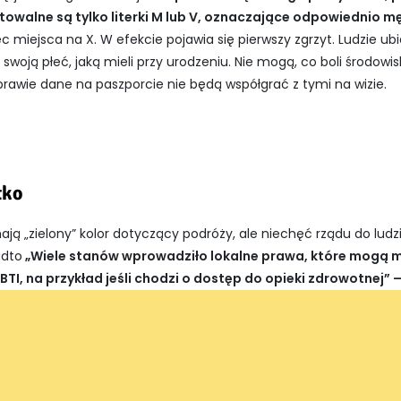
owalne są tylko literki M lub V, oznaczające odpowiednio m
 miejsca na X. W efekcie pojawia się pierwszy zgrzyt. Ludzie ubi
woją płeć, jaką mieli przy urodzeniu. Nie mogą, co boli środowi
rawie dane na paszporcie nie będą współgrać z tymi na wizie.
tko
ą „zielony” kolor dotyczący podróży, ale niechęć rządu do ludzi
adto
„Wiele stanów wprowadziło lokalne prawa, które mogą 
I, na przykład jeśli chodzi o dostęp do opieki zdrowotnej” –