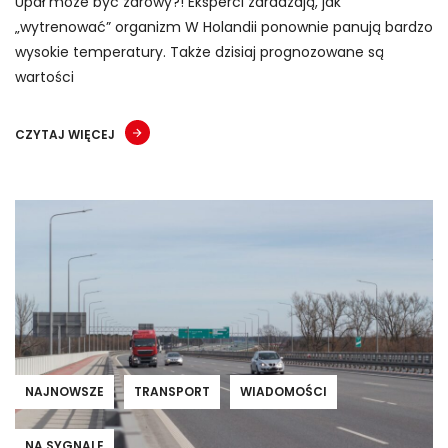
Upał może być zdrowy?! Eksperci zdradzają, jak
„wytrenować” organizm W Holandii ponownie panują bardzo
wysokie temperatury. Także dzisiaj prognozowane są
wartości
CZYTAJ WIĘCEJ
NAJNOWSZE
TRANSPORT
WIADOMOŚCI
NA SYGNALE