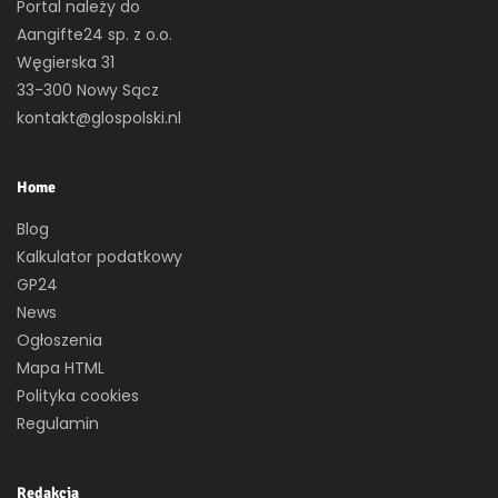
Portal należy do
Aangifte24 sp. z o.o.
Węgierska 31
33-300 Nowy Sącz
kontakt@glospolski.nl
Home
Blog
Kalkulator podatkowy
GP24
News
Ogłoszenia
Mapa HTML
Polityka cookies
Regulamin
Redakcja