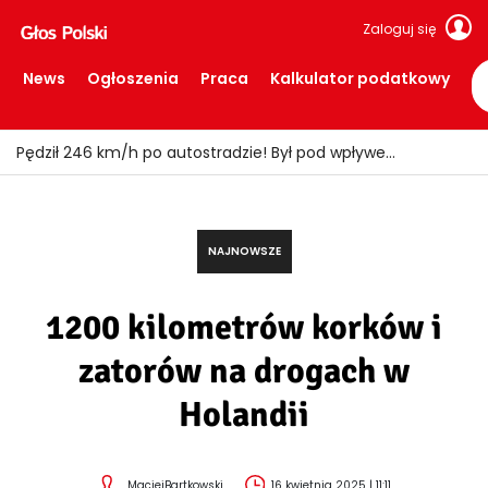
Zaloguj się
News
Ogłoszenia
Praca
Kalkulator podatkowy
Pędził 246 km/h po autostradzie! Był pod wpływem alkoholu i narkotyków
NAJNOWSZE
1200 kilometrów korków i
zatorów na drogach w
Holandii
MaciejBartkowski
16 kwietnia 2025 | 11:11