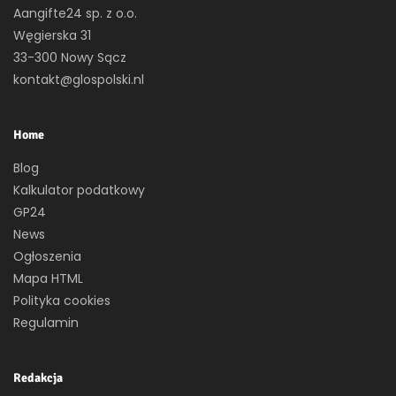
Aangifte24 sp. z o.o.
Węgierska 31
33-300 Nowy Sącz
kontakt@glospolski.nl
Home
Blog
Kalkulator podatkowy
GP24
News
Ogłoszenia
Mapa HTML
Polityka cookies
Regulamin
Redakcja