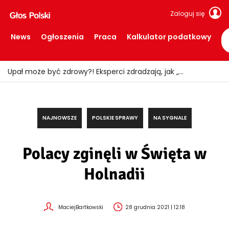
Zaloguj się
News
Ogłoszenia
Praca
Kalkulator podatkowy
Upał może być zdrowy?! Eksperci zdradzają, jak „wytrenować” organizm
NAJNOWSZE
POLSKIE SPRAWY
NA SYGNALE
Polacy zginęli w Święta w
Holnadii
MaciejBartkowski
28 grudnia 2021 | 12:18