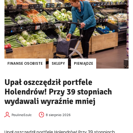
FINANSE OSOBISTE
SKLEPY
PIENIĄDZE
Upał oszczędził portfele
Holendrów! Przy 39 stopniach
wydawali wyraźnie mniej
PaulinaSzulc
8 sierpnia 2026
Upał oszczędził portfele Holendrów! Przy 39 stopniach