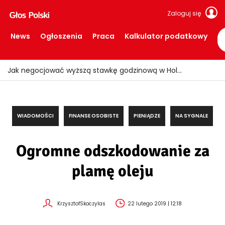
Zaloguj się
News
Ogłoszenia
Praca
Kalkulator podatkowy
Jak negocjować wyższą stawkę godzinową w Holandii?
WIADOMOŚCI
FINANSE OSOBISTE
PIENIĄDZE
NA SYGNALE
Ogromne odszkodowanie za
plamę oleju
KrzysztofSkoczylas
22 lutego 2019 | 12:18