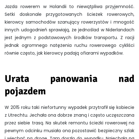
Jazda rowerem w Holandii to niewątpliwa przyjemność.
Setki doskonale przygotowanych ścieżek rowerowych,
kierowcy samochodów szanujący rowerzystów i mnogość
innych udogodnień sprawiają, że jednoślad w Niderlandach
jest jednym z podstawowych środków transportu. Z racji
jednak ogromnego natężenia ruchu rowerowego cykliści
równie często, jak kierowcy padają ofiarami wypadków.
Urata panowania nad
pojazdem
W 2015 roku taki niefortunny wypadek przytrafił się kobiecie
z Utrechtu. Jechała ona dobrze znaną i często uczęszczana
przez siebie trasą. Na skutek remontu ścieżki rowerowej na
pewnym odcinku musiała ona pozostawić bezpieczny szlak
i wjechać na drogę. Tam doszło do wypadku. Najechała na