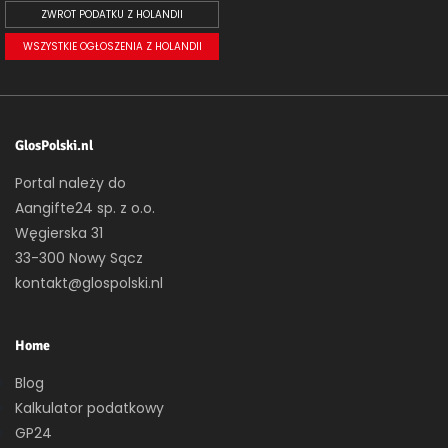
ZWROT PODATKU Z HOLANDII
WSZYSTKIE OGŁOSZENIA Z HOLANDII
GlosPolski.nl
Portal należy do
Aangifte24 sp. z o.o.
Węgierska 31
33-300 Nowy Sącz
kontakt@glospolski.nl
Home
Blog
Kalkulator podatkowy
GP24