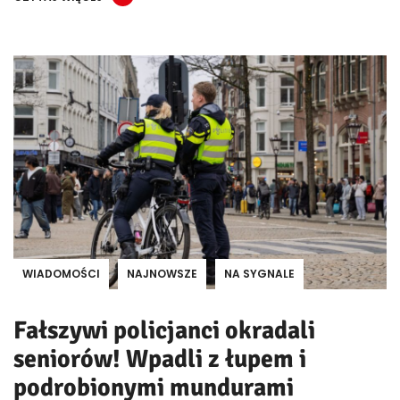
WIADOMOŚCI
NAJNOWSZE
NA SYGNALE
Fałszywi policjanci okradali
seniorów! Wpadli z łupem i
podrobionymi mundurami