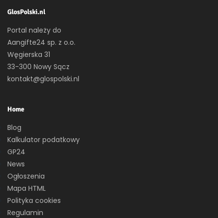
GlosPolski.nl
Portal należy do
Aangifte24 sp. z o.o.
Węgierska 31
33-300 Nowy Sącz
kontakt@glospolski.nl
Home
Blog
Kalkulator podatkowy
GP24
News
Ogłoszenia
Mapa HTML
Polityka cookies
Regulamin