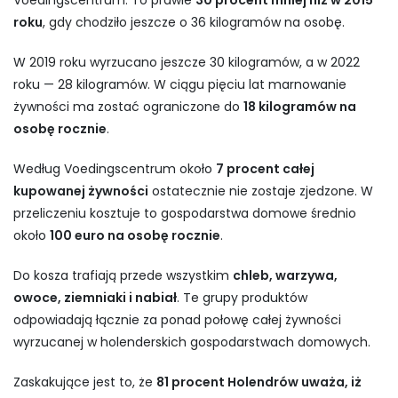
Voedingscentrum. To prawie
30 procent mniej niż w 2015
roku
, gdy chodziło jeszcze o 36 kilogramów na osobę.
W 2019 roku wyrzucano jeszcze 30 kilogramów, a w 2022
roku — 28 kilogramów. W ciągu pięciu lat marnowanie
żywności ma zostać ograniczone do
18 kilogramów na
osobę rocznie
.
Według Voedingscentrum około
7 procent całej
kupowanej żywności
ostatecznie nie zostaje zjedzone. W
przeliczeniu kosztuje to gospodarstwa domowe średnio
około
100 euro na osobę rocznie
.
Do kosza trafiają przede wszystkim
chleb, warzywa,
owoce, ziemniaki i nabiał
. Te grupy produktów
odpowiadają łącznie za ponad połowę całej żywności
wyrzucanej w holenderskich gospodarstwach domowych.
Zaskakujące jest to, że
81 procent Holendrów uważa, iż