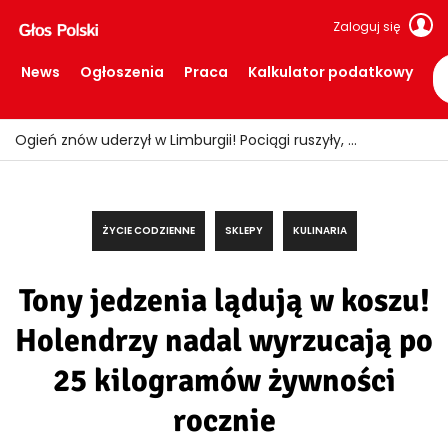
Zaloguj się
News
Ogłoszenia
Praca
Kalkulator podatkowy
Ogień znów uderzył w Limburgii! Pociągi ruszyły, ale teren nadal zamknięty
ŻYCIE CODZIENNE
SKLEPY
KULINARIA
Tony jedzenia lądują w koszu!
Holendrzy nadal wyrzucają po
25 kilogramów żywności
rocznie