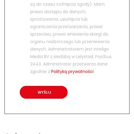
są do czasu cofnięcia zgody). Mam
prawo dostępu do danych,
sprostowania, usunięcia lub
ograniczenia przetwarzania, prawo
sprzeciwu, prawo wniesienia skargi do
organu nadzorczego lub przeniesienia
danych. Administratorem jest Inteligo
Media BV z siedzibą w Lelystad, Postbus
2443. Administrator przetwarza dane
zgodnie z
Polityką prywatności