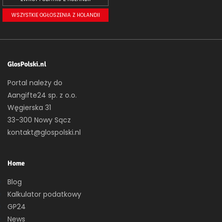
WSZYSTKIE OGŁOSZENIA Z HOLANDII
GlosPolski.nl
Portal należy do
Aangifte24 sp. z o.o.
Węgierska 31
33-300 Nowy Sącz
kontakt@glospolski.nl
Home
Blog
Kalkulator podatkowy
GP24
News