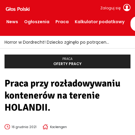
Zaloguj się
News
Ogłoszenia
Praca
Kalkulator podatkowy
Horror w Dordrecht! Dziecko zginęło po potrąceniu przez busa
PRACA
OFERTY PRACY
Praca przy rozładowywaniu
kontenerów na terenie
HOLANDII.
16 grudnia 2021
Kockengen