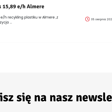
k 15,89 e/h Almere
e/h recykling plastiku w Almere ,z
05 sierpnia 20
cja ...
isz się na nasz newsle