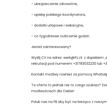
- ubezpieczenie zdrowotne,
- opiekę polskiego koordynatora,
- dodatki urlopowe i wakacyjne,
- co tygodniowe rozliczenie godzin.
Jesteś zainteresowany?
Wyślij CV na adres:
werk@ifc.nl
z dopiskiem „s
rekrutacji pod numerem +31783032230 lub +
Kontakt możliwy rownież za pomocą WhatsA
Ta oferta to jednak nie to czego szukasz? Z
możliwościach dla Ciebie!
Polub nas na FB aby być na bieżąco z naszym