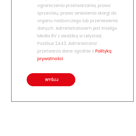
ograniczenia przetwarzania, prawo
sprzeciwu, prawo wniesienia skargi do
organu nadzorczego lub przeniesienia
danych. Administratorem jest Inteligo
Media BV z siedzibą w Lelystad,
Postbus 2443. Administrator
przetwarza dane zgodnie z
Polityką
prywatności