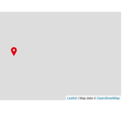
Leaflet
| Map data ©
OpenStreetMap