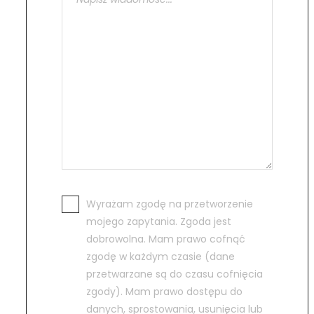
Wyrażam zgodę na przetworzenie
mojego zapytania. Zgoda jest
dobrowolna. Mam prawo cofnąć
zgodę w każdym czasie (dane
przetwarzane są do czasu cofnięcia
zgody). Mam prawo dostępu do
danych, sprostowania, usunięcia lub