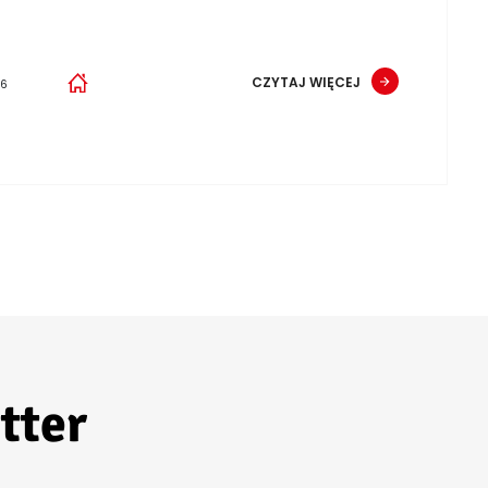
CZYTAJ WIĘCEJ
26
tter