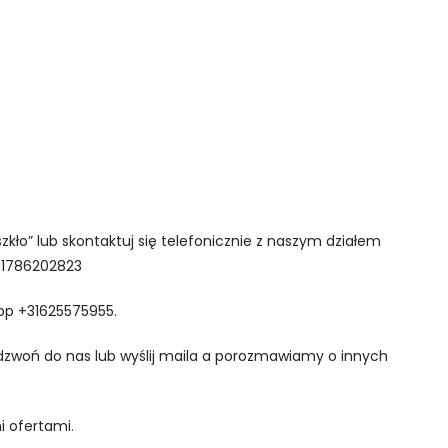
zkło” lub skontaktuj się telefonicznie z naszym działem
31786202823
pp +31625575955.
adzwoń do nas lub wyślij maila a porozmawiamy o innych
i ofertami.