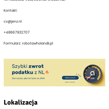
Kontakt:
cv@jenz.nl
+48667932707
Formularz: robotawholandii.pl
Lokalizacja