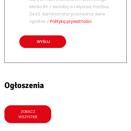
Media BV z siedzibą w Lelystad, Postbus
2443. Administrator przetwarza dane
zgodnie z
Polityką prywatności
Ogłoszenia
ZOBACZ
WSZYSTKIE