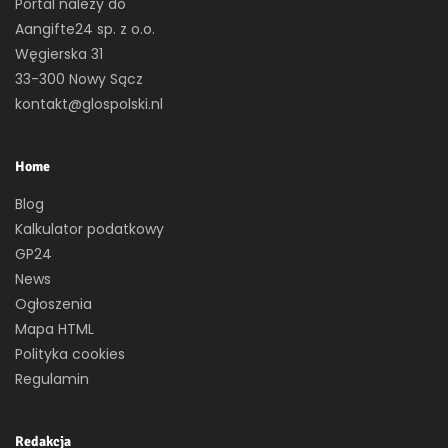
Portal należy do
Aangifte24 sp. z o.o.
Węgierska 31
33-300 Nowy Sącz
kontakt@glospolski.nl
Home
Blog
Kalkulator podatkowy
GP24
News
Ogłoszenia
Mapa HTML
Polityka cookies
Regulamin
Redakcja