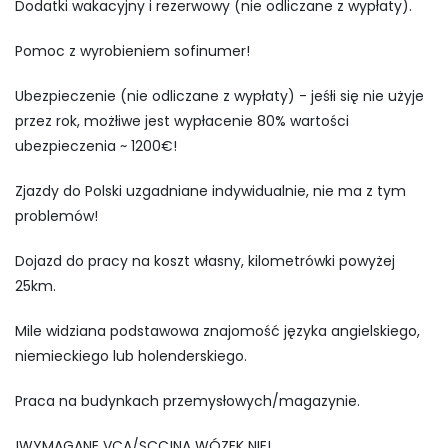
Dodatki wakacyjny i rezerwowy (nie odliczane z wypłaty).
Pomoc z wyrobieniem sofinumer!
Ubezpieczenie (nie odliczane z wypłaty) - jeśłi się nie użyje
przez rok, możłiwe jest wypłacenie 80% wartości
ubezpieczenia ~ 1200€!
Zjazdy do Polski uzgadniane indywidualnie, nie ma z tym
problemów!
Dojazd do pracy na koszt własny, kilometrówki powyżej
25km.
Mile widziana podstawowa znajomość języka angielskiego,
niemieckiego lub holenderskiego.
Praca na budynkach przemysłowych/magazynie.
!WYMAGANE VCA/SCC!NA WÓZEK NIE!