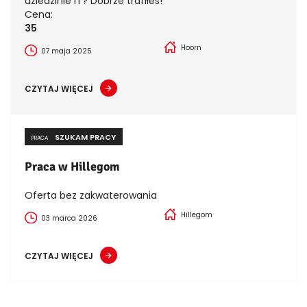
dziedzinie IT? Dobrze trafiłeś!
Cena:
35
Hoorn
07 maja 2025
CZYTAJ WIĘCEJ
SZUKAM PRACY
PRACA
Praca w Hillegom
Oferta bez zakwaterowania
Hillegom
03 marca 2026
CZYTAJ WIĘCEJ