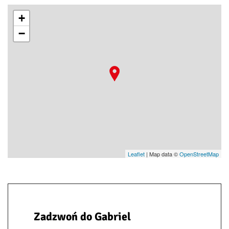
+
−
Leaflet
| Map data ©
OpenStreetMap
Zadzwoń do Gabriel