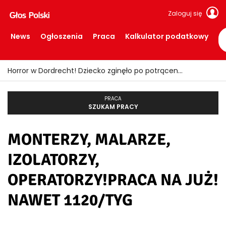
Zaloguj się
News
Ogłoszenia
Praca
Kalkulator podatkowy
Horror w Dordrecht! Dziecko zginęło po potrąceniu przez busa
PRACA
SZUKAM PRACY
MONTERZY, MALARZE,
IZOLATORZY,
OPERATORZY!PRACA NA JUŻ!
NAWET 1120/TYG