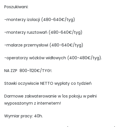
Poszukiwani:
-monterzy izolacji (480-640€/tyg)
-monterzy rusztowań (480-640€/tyg)
-malarze przemysłowi (480-640€/tyg)
-operatorzy wózków widłowych (400-480€/tyg).
NA ZZP 800-1120€/TYG!.
Stawki oczywiscie NETTO wypłaty co tydzień
Darmowe zakwaterowanie w 1os pokoju w pełni
wyposażonym z internetem!
Wymiar pracy: 40h.