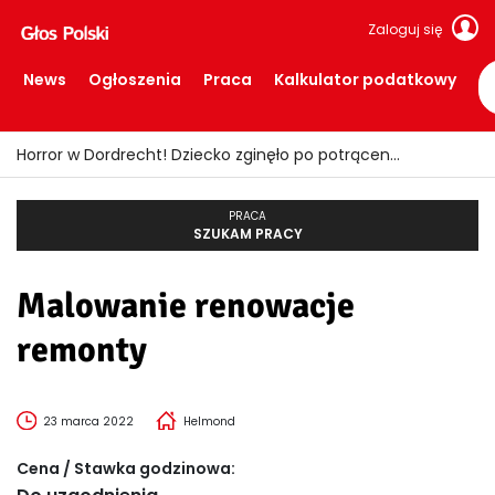
Zaloguj się
News
Ogłoszenia
Praca
Kalkulator podatkowy
Horror w Dordrecht! Dziecko zginęło po potrąceniu przez busa
PRACA
SZUKAM PRACY
Malowanie renowacje
remonty
23 marca 2022
Helmond
Cena / Stawka godzinowa: