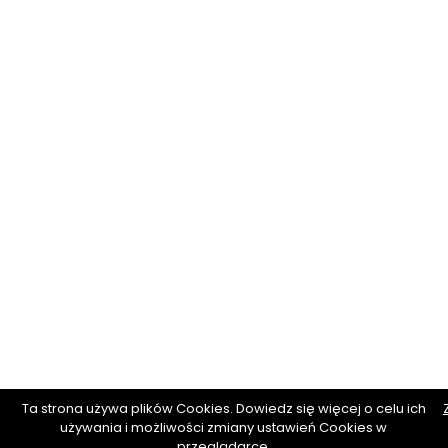
Ta strona używa plików Cookies. Dowiedz się więcej o celu ich
używania i możliwości zmiany ustawień Cookies w
przeglądarce.