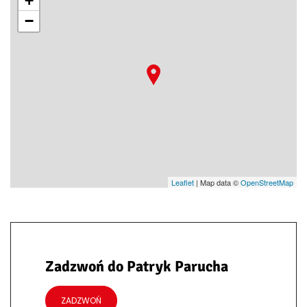
+
−
Leaflet
| Map data ©
OpenStreetMap
Zadzwoń do Patryk Parucha
ZADZWOŃ