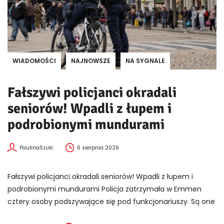
WIADOMOŚCI
NAJNOWSZE
NA SYGNALE
Fałszywi policjanci okradali
seniorów! Wpadli z łupem i
podrobionymi mundurami
PaulinaSzulc
6 sierpnia 2026
Fałszywi policjanci okradali seniorów! Wpadli z łupem i
podrobionymi mundurami Policja zatrzymała w Emmen
cztery osoby podszywające się pod funkcjonariuszy. Są one