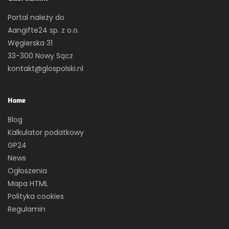
Portal należy do
Aangifte24 sp. z o.o.
Węgierska 31
33-300 Nowy Sącz
kontakt@glospolski.nl
Home
Blog
Kalkulator podatkowy
GP24
News
Ogłoszenia
Mapa HTML
Polityka cookies
Regulamin