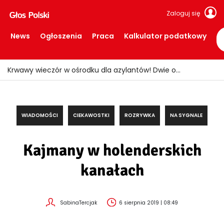
Zaloguj się
News
Ogłoszenia
Praca
Kalkulator podatkowy
Polacy w Holandii mogą dostać setki euro na dzieci! Wiele rodzin nie zna tych świadczeń
WIADOMOŚCI
CIEKAWOSTKI
ROZRYWKA
NA SYGNALE
Kajmany w holenderskich
kanałach
SabinaTercjak
6 sierpnia 2019 | 08:49