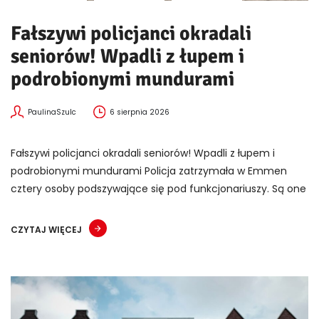
Fałszywi policjanci okradali
seniorów! Wpadli z łupem i
podrobionymi mundurami
PaulinaSzulc
6 sierpnia 2026
Fałszywi policjanci okradali seniorów! Wpadli z łupem i
podrobionymi mundurami Policja zatrzymała w Emmen
cztery osoby podszywające się pod funkcjonariuszy. Są one
CZYTAJ WIĘCEJ