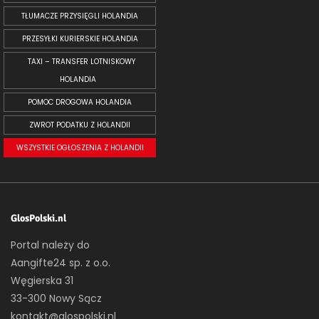
TŁUMACZE PRZYSIĘGLI HOLANDIA
PRZESYŁKI KURIERSKIE HOLANDIA
TAXI – TRANSFER LOTNISKOWY
HOLANDIA
POMOC DROGOWA HOLANDIA
ZWROT PODATKU Z HOLANDII
WSZYSTKIE OGŁOSZENIA Z HOLANDII
GlosPolski.nl
Portal należy do
Aangifte24 sp. z o.o.
Węgierska 31
33-300 Nowy Sącz
kontakt@glospolski.nl