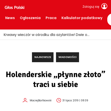
Zaloguj się
News
Ogłoszenia
Praca
Kalkulator podatkowy
Polacy w Holandii mogą dostać setki euro na dzieci! Wiele rodzin nie zna tych świadczeń
NAJNOWSZE
WIADOMOŚCI
Holenderskie „płynne złoto”
traci u siebie
MaciejBartkowski
31 lipca 2019 | 08:09