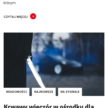
którym
CZYTAJ WIĘCEJ
WIADOMOŚCI
NAJNOWSZE
NA SYGNALE
Krwawy wieczór w ośrodku dla