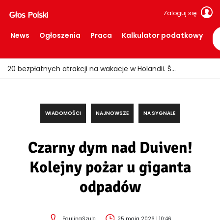
Zaloguj się
News
Ogłoszenia
Praca
Kalkulator podatkowy
20 bezpłatnych atrakcji na wakacje w Holandii. Świetne miejsca, za które nie trzeba płacić
WIADOMOŚCI
NAJNOWSZE
NA SYGNALE
Czarny dym nad Duiven!
Kolejny pożar u giganta
odpadów
PaulinaSzulc
25 maja 2026 | 10:46