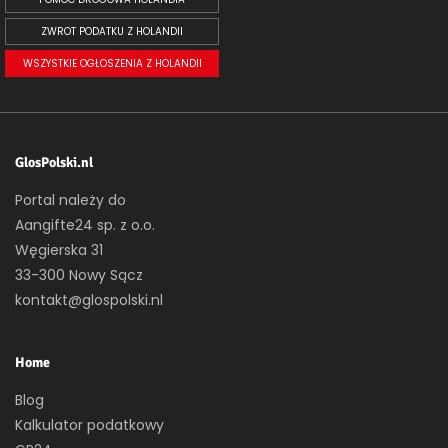
ZWROT PODATKU Z HOLANDII
WSZYSTKIE OGŁOSZENIA Z HOLANDII
GlosPolski.nl
Portal należy do
Aangifte24 sp. z o.o.
Węgierska 31
33-300 Nowy Sącz
kontakt@glospolski.nl
Home
Blog
Kalkulator podatkowy