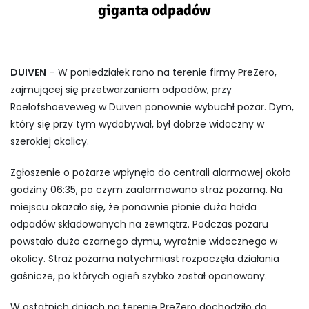
giganta odpadów
DUIVEN
– W poniedziałek rano na terenie firmy PreZero,
zajmującej się przetwarzaniem odpadów, przy
Roelofshoeveweg w Duiven ponownie wybuchł pożar. Dym,
który się przy tym wydobywał, był dobrze widoczny w
szerokiej okolicy.
Zgłoszenie o pożarze wpłynęło do centrali alarmowej około
godziny 06:35, po czym zaalarmowano straż pożarną. Na
miejscu okazało się, że ponownie płonie duża hałda
odpadów składowanych na zewnątrz. Podczas pożaru
powstało dużo czarnego dymu, wyraźnie widocznego w
okolicy. Straż pożarna natychmiast rozpoczęła działania
gaśnicze, po których ogień szybko został opanowany.
W ostatnich dniach na terenie PreZero dochodziło do