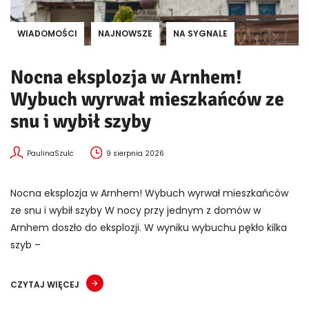
WIADOMOŚCI
NAJNOWSZE
NA SYGNALE
Nocna eksplozja w Arnhem!
Wybuch wyrwał mieszkańców ze
snu i wybił szyby
PaulinaSzulc
9 sierpnia 2026
Nocna eksplozja w Arnhem! Wybuch wyrwał mieszkańców
ze snu i wybił szyby W nocy przy jednym z domów w
Arnhem doszło do eksplozji. W wyniku wybuchu pękło kilka
szyb –
CZYTAJ WIĘCEJ