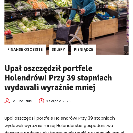
FINANSE OSOBISTE
SKLEPY
PIENIĄDZE
Upał oszczędził portfele
Holendrów! Przy 39 stopniach
wydawali wyraźnie mniej
PaulinaSzulc
8 sierpnia 2026
Upał oszczędził portfele Holendrów! Przy 39 stopniach
wydawali wyraźnie mniej Holenderskie gospodarstwa
domowe podczas ekstremalnych upałów wydawały mniej