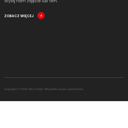
Wyślij nam zdjęcie lub film.
ZOBACZ WIĘCEJ
Copyright © 2026 Głos Polski. Wszystkie prawa zastrzeżone.