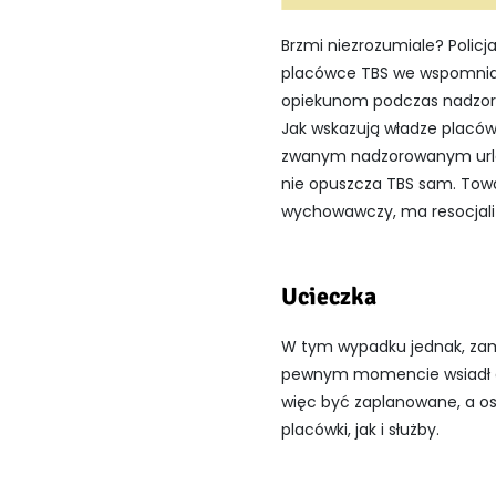
Brzmi niezrozumiale? Policj
placówce TBS we wspomniany
opiekunom podczas nadzor
Jak wskazują władze placów
zwanym nadzorowanym urlopi
nie opuszcza TBS sam. Towa
wychowawczy, ma resocjali
Ucieczka
W tym wypadku jednak, zami
pewnym momencie wsiadł d
więc być zaplanowane, a o
placówki, jak i służby.