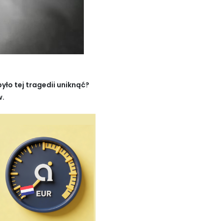
ło tej tragedii uniknąć?
w.