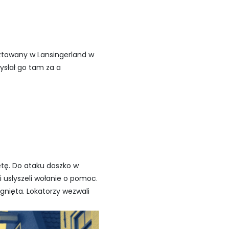
esztowany w Lansingerland w
wysłał go tam za a
etę. Do ataku doszko w
usłyszeli wołanie o pomoc.
źgnięta. Lokatorzy wezwali