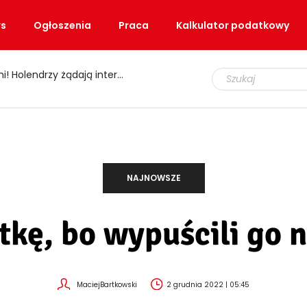
s
Ogłoszenia
Praca
Kalkulator podatkowy
, jak „wytrenować” organizm
NAJNOWSZE
tkę, bo wypuścili go n
MaciejBartkowski
2 grudnia 2022 | 05:45