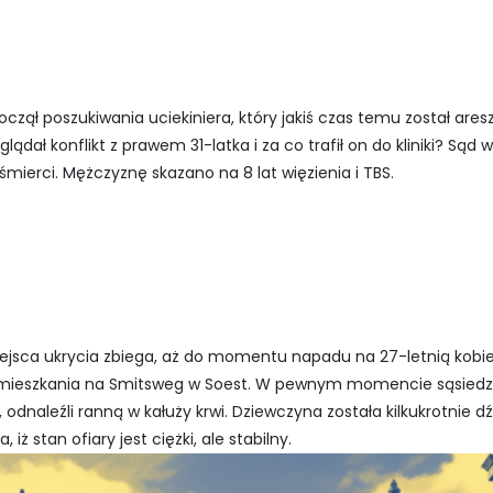
zpoczął poszukiwania uciekiniera, który jakiś czas temu został ar
lądał konflikt z prawem 31-latka i za co trafił on do kliniki? Sąd 
ierci. Mężczyznę skazano na 8 lat więzienia i TBS.
miejsca ukrycia zbiega, aż do momentu napadu na 27-letnią kobi
 mieszkania na Smitsweg w Soest. W pewnym momencie sąsiedzi 
, odnaleźli ranną w kałuży krwi. Dziewczyna została kilkukrotnie d
 iż stan ofiary jest ciężki, ale stabilny.