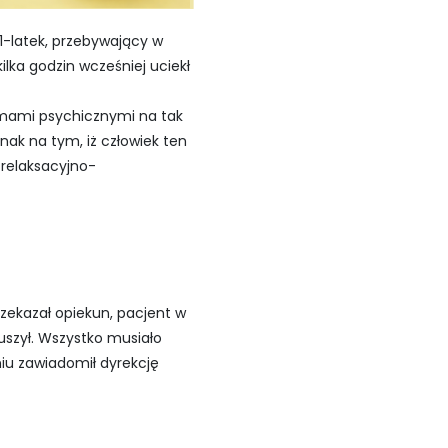
31-latek, przebywający w
lka godzin wcześniej uciekł
lemami psychicznymi na tak
ak na tym, iż człowiek ten
 relaksacyjno-
zekazał opiekun, pacjent w
zył. Wszystko musiało
u zawiadomił dyrekcję