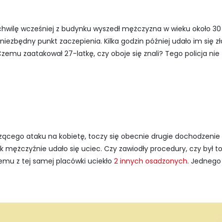
k chwilę wcześniej z budynku wyszedł mężczyzna w wieku około 30 l
niezbędny punkt zaczepienia. Kilka godzin później udało im się z
emu zaatakował 27-latkę, czy oboje się znali? Tego policja nie 
ącego ataku na kobietę, toczy się obecnie drugie dochodzenie
 mężczyźnie udało się uciec. Czy zawiodły procedury, czy był to 
 temu z tej samej placówki uciekło
2 innych osadzonych
. Jednego 