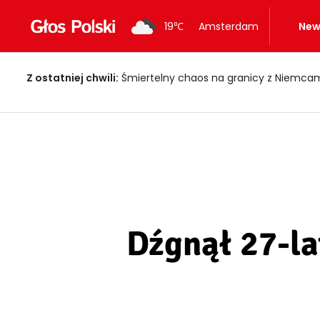
19
℃
Amsterdam
New
Z ostatniej chwili:
Upał może być zdrowy?! Eksperci zdradzają
Dźgnął 27-la