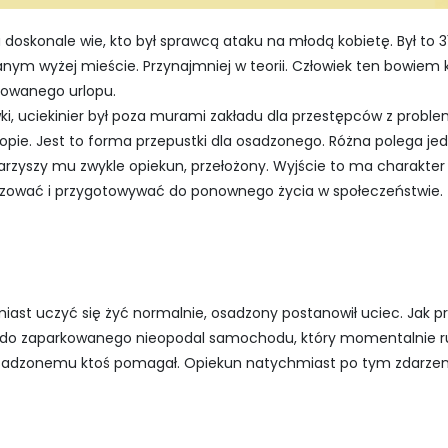
a doskonale wie, kto był sprawcą ataku na młodą kobietę. Był to 
m wyżej mieście. Przynajmniej w teorii. Człowiek ten bowiem ki
owanego urlopu.
ki, uciekinier był poza murami zakładu dla przestępców z prob
e. Jest to forma przepustki dla osadzonego. Różna polega jedn
rzyszy mu zwykle opiekun, przełożony. Wyjście to ma charakter
zować i przygotowywać do ponownego życia w społeczeństwie.
ast uczyć się żyć normalnie, osadzony postanowił uciec. Jak pr
o zaparkowanego nieopodal samochodu, który momentalnie rus
sadzonemu ktoś pomagał. Opiekun natychmiast po tym zdarzeni