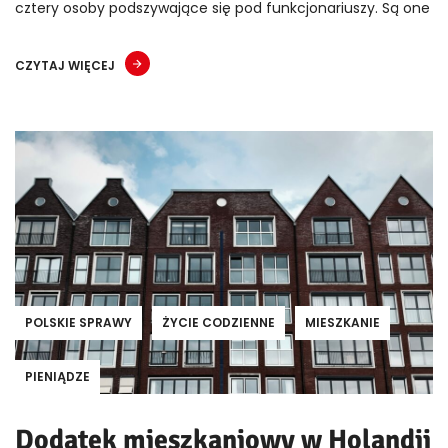
cztery osoby podszywające się pod funkcjonariuszy. Są one
CZYTAJ WIĘCEJ
POLSKIE SPRAWY
ŻYCIE CODZIENNE
MIESZKANIE
PIENIĄDZE
Dodatek mieszkaniowy w Holandii