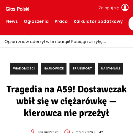
Zaloguj się
News
Ogłoszenia
Praca
Kalkulator podatkowy
Ogień znów uderzył w Limburgii! Pociągi ruszyły, ale teren nadal zamknięty
WIADOMOŚCI
NAJNOWSZE
TRANSPORT
NA SYGNALE
Tragedia na A59! Dostawczak
wbił się w ciężarówkę —
kierowca nie przeżył
PaulinaSzulc
21 maja 2026 | 10:42