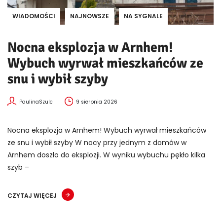
WIADOMOŚCI
NAJNOWSZE
NA SYGNALE
Nocna eksplozja w Arnhem!
Wybuch wyrwał mieszkańców ze
snu i wybił szyby
PaulinaSzulc
9 sierpnia 2026
Nocna eksplozja w Arnhem! Wybuch wyrwał mieszkańców
ze snu i wybił szyby W nocy przy jednym z domów w
Arnhem doszło do eksplozji. W wyniku wybuchu pękło kilka
szyb –
CZYTAJ WIĘCEJ