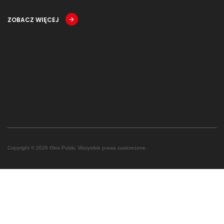
ZOBACZ WIĘCEJ
Copyright © 2026 Głos Polski. Wszystkie prawa zastrzeżone.