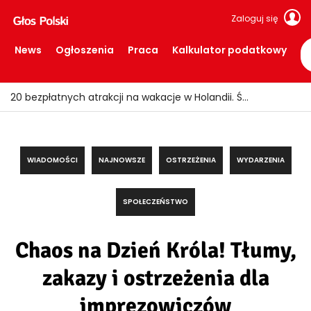
Zaloguj się
News
Ogłoszenia
Praca
Kalkulator podatkowy
20 bezpłatnych atrakcji na wakacje w Holandii. Świetne miejsca, za które nie trzeba płacić
WIADOMOŚCI
NAJNOWSZE
OSTRZEŻENIA
WYDARZENIA
SPOŁECZEŃSTWO
Chaos na Dzień Króla! Tłumy,
zakazy i ostrzeżenia dla
imprezowiczów