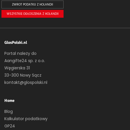
ZWROT PODATKU Z HOLANDII
WSZYSTKIE OGŁOSZENIA Z HOLANDII
GlosPolski.nl
Portal należy do
Aangifte24 sp. z o.o.
Węgierska 31
33-300 Nowy Sącz
kontakt@glospolski.nl
Home
Blog
Kalkulator podatkowy
GP24