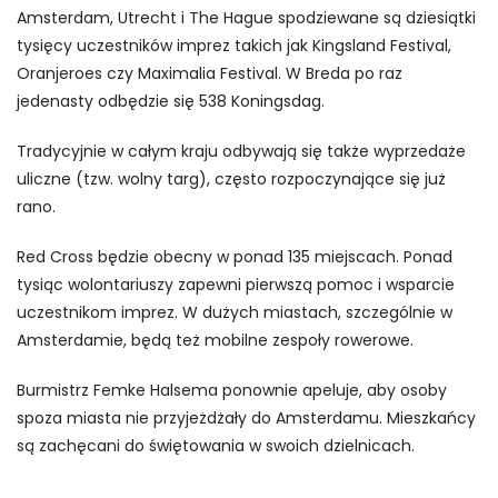
Amsterdam
,
Utrecht
i
The Hague
spodziewane są dziesiątki
tysięcy uczestników imprez takich jak
Kingsland Festival
,
Oranjeroes
czy
Maximalia Festival
. W
Breda
po raz
jedenasty odbędzie się
538 Koningsdag
.
Tradycyjnie w całym kraju odbywają się także wyprzedaże
uliczne (tzw. wolny targ), często rozpoczynające się już
rano.
Red Cross
będzie obecny w ponad 135 miejscach. Ponad
tysiąc wolontariuszy zapewni pierwszą pomoc i wsparcie
uczestnikom imprez. W dużych miastach, szczególnie w
Amsterdamie, będą też mobilne zespoły rowerowe.
Burmistrz
Femke Halsema
ponownie apeluje, aby osoby
spoza miasta nie przyjeżdżały do Amsterdamu. Mieszkańcy
są zachęcani do świętowania w swoich dzielnicach.