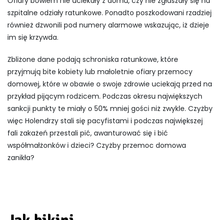
Ofiary bowiem nie uciekały z domu, czy nie zgłaszały się na
szpitalne odziały ratunkowe. Ponadto poszkodowani rzadziej
również dzwonili pod numery alarmowe wskazując, iż dzieje
im się krzywda.
Zbliżone dane podają schroniska ratunkowe, które
przyjmują bite kobiety lub małoletnie ofiary przemocy
domowej, które w obawie o swoje zdrowie uciekają przed na
przykład pijącym rodzicem. Podczas okresu największych
sankcji punkty te miały o 50% mniej gości niż zwykle. Czyżby
więc Holendrzy stali się pacyfistami i podczas największej
fali zakażeń przestali pić, awanturować się i bić
współmałżonków i dzieci? Czyżby przemoc domowa
zanikła?