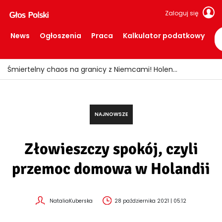
Zaloguj się
News
Ogłoszenia
Praca
Kalkulator podatkowy
Upał może być zdrowy?! Eksperci zdradzają, jak „wytrenować” organizm
NAJNOWSZE
Złowieszczy spokój, czyli
przemoc domowa w Holandii
NataliaKuberska
28 października 2021 | 05:12