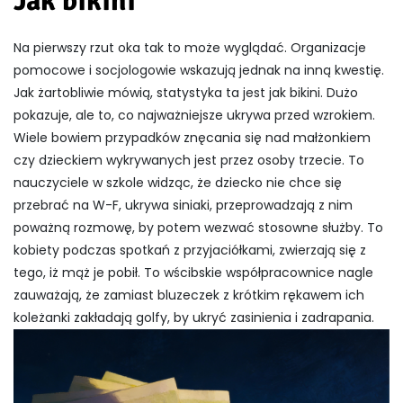
Jak bikini
Na pierwszy rzut oka tak to może wyglądać. Organizacje
pomocowe i socjologowie wskazują jednak na inną kwestię.
Jak żartobliwie mówią, statystyka ta jest jak bikini. Dużo
pokazuje, ale to, co najważniejsze ukrywa przed wzrokiem.
Wiele bowiem przypadków znęcania się nad małżonkiem
czy dzieckiem wykrywanych jest przez osoby trzecie. To
nauczyciele w szkole widząc, że dziecko nie chce się
przebrać na W-F, ukrywa siniaki, przeprowadzają z nim
poważną rozmowę, by potem wezwać stosowne służby. To
kobiety podczas spotkań z przyjaciółkami, zwierzają się z
tego, iż mąż je pobił. To wścibskie współpracownice nagle
zauważają, że zamiast bluzeczek z krótkim rękawem ich
koleżanki zakładają golfy, by ukryć zasinienia i zadrapania.