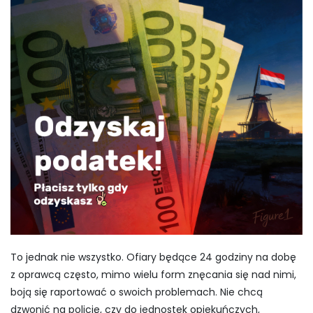
To jednak nie wszystko. Ofiary będące 24 godziny na dobę
z oprawcą często, mimo wielu form znęcania się nad nimi,
boją się raportować o swoich problemach. Nie chcą
dzwonić na policję, czy do jednostek opiekuńczych,