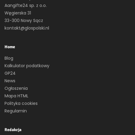
Aangifte24 sp. z o.o.
Węgierska 31
33-300 Nowy Sącz
kontakt@glospolski.nl
Home
Blog
Kalkulator podatkowy
GP24
News
Ogłoszenia
Mapa HTML
Polityka cookies
Regulamin
Redakcja