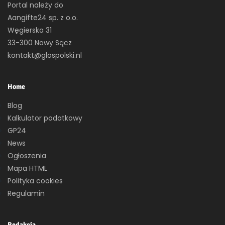
Portal należy do
Aangifte24 sp. z o.o.
Węgierska 31
33-300 Nowy Sącz
kontakt@glospolski.nl
Home
Blog
Kalkulator podatkowy
GP24
News
Ogłoszenia
Mapa HTML
Polityka cookies
Regulamin
Redakcja