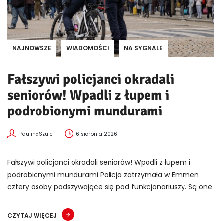
NAJNOWSZE
WIADOMOŚCI
NA SYGNALE
Fałszywi policjanci okradali
seniorów! Wpadli z łupem i
podrobionymi mundurami
PaulinaSzulc
6 sierpnia 2026
Fałszywi policjanci okradali seniorów! Wpadli z łupem i
podrobionymi mundurami Policja zatrzymała w Emmen
cztery osoby podszywające się pod funkcjonariuszy. Są one
CZYTAJ WIĘCEJ