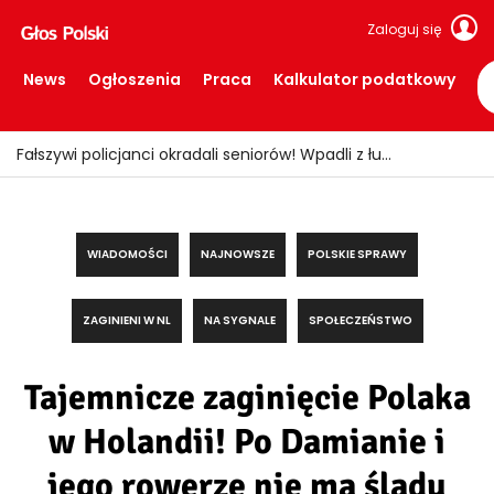
Zaloguj się
News
Ogłoszenia
Praca
Kalkulator podatkowy
Fałszywi policjanci okradali seniorów! Wpadli z łupem i podrobionymi mundurami
WIADOMOŚCI
NAJNOWSZE
POLSKIE SPRAWY
ZAGINIENI W NL
NA SYGNALE
SPOŁECZEŃSTWO
Tajemnicze zaginięcie Polaka
w Holandii! Po Damianie i
jego rowerze nie ma śladu