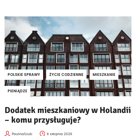
POLSKIE SPRAWY
ŻYCIE CODZIENNE
MIESZKANIE
PIENIĄDZE
Dodatek mieszkaniowy w Holandii
– komu przysługuje?
PaulinaSzulc
6 sierpnia 2026