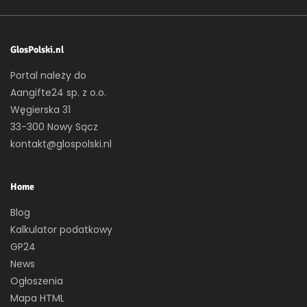
GlosPolski.nl
Portal należy do
Aangifte24 sp. z o.o.
Węgierska 31
33-300 Nowy Sącz
kontakt@glospolski.nl
Home
Blog
Kalkulator podatkowy
GP24
News
Ogłoszenia
Mapa HTML