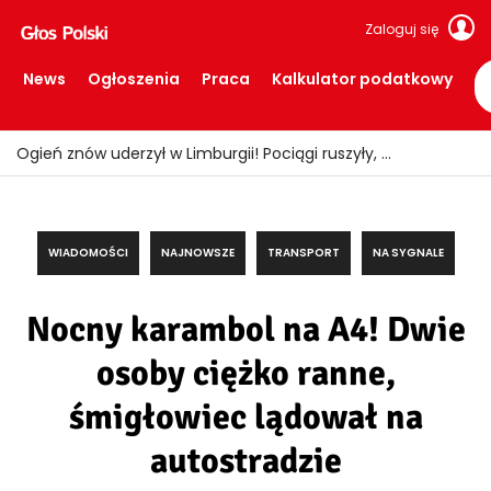
Zaloguj się
News
Ogłoszenia
Praca
Kalkulator podatkowy
Ogień znów uderzył w Limburgii! Pociągi ruszyły, ale teren nadal zamknięty
WIADOMOŚCI
NAJNOWSZE
TRANSPORT
NA SYGNALE
Nocny karambol na A4! Dwie
osoby ciężko ranne,
śmigłowiec lądował na
autostradzie