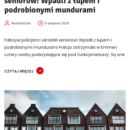
seniorów! Wpadli z łupem i
podrobionymi mundurami
PaulinaSzulc
6 sierpnia 2026
Fałszywi policjanci okradali seniorów! Wpadli z łupem i
podrobionymi mundurami Policja zatrzymała w Emmen
cztery osoby podszywające się pod funkcjonariuszy. Są one
CZYTAJ WIĘCEJ