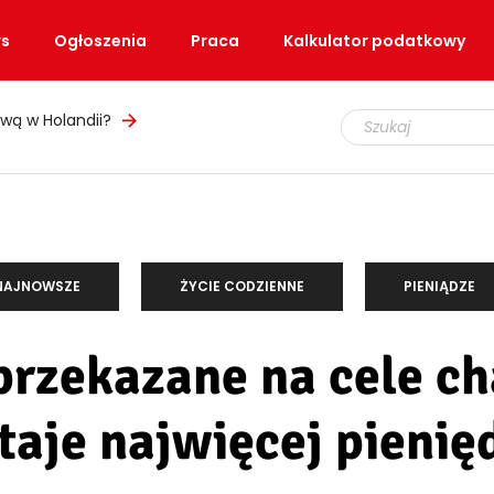
s
Ogłoszenia
Praca
Kalkulator podatkowy
wą w Holandii?
NAJNOWSZE
ŻYCIE CODZIENNE
PIENIĄDZE
przekazane na cele c
taje najwięcej pienię