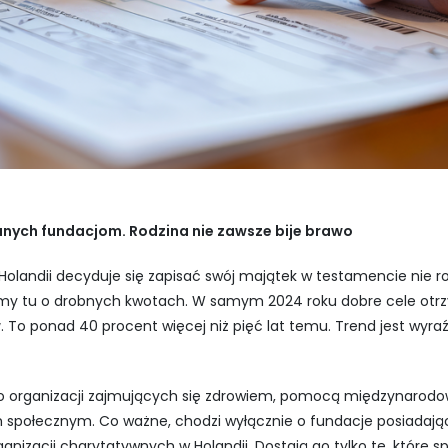
anych fundacjom. Rodzina nie zawsze bije brawo
olandii decyduje się zapisać swój majątek w testamencie nie ro
my tu o drobnych kwotach. W samym 2024 roku dobre cele otr
w
. To ponad 40 procent więcej niż pięć lat temu. Trend jest wyraź
 do organizacji zajmujących się zdrowiem, pomocą międzynarodo
 społecznym. Co ważne, chodzi wyłącznie o fundacje posiadaj
rganizacji charytatywnych w Holandii. Dostają go tylko te, które s