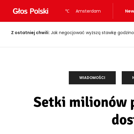
℃
Amsterdam
New
Z ostatniej chwili:
Jak negocjować wyższą stawkę godzino
WIADOMOŚCI
Setki milionów 
dos