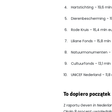
Hartstichting – 19,6 ml
Dierenbescherming – 1
Rode Kruis – 16,4 mln e
Liliane Fonds – 15,8 mln
Natuurmonumenten – 1
Cultuurfonds – 13,1 mln
UNICEF Nederland – 11,8
To dopiero początek
Z raportu
Geven in Nederla
Około 8 procent uwzględnił