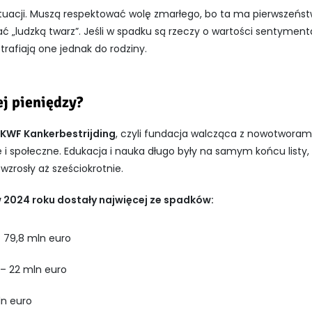
ytuacji. Muszą respektować wolę zmarłego, bo ta ma pierwszeńs
ać „ludzką twarz”. Jeśli w spadku są rzeczy o wartości sentymenta
 trafiają one jednak do rodziny.
ej pieniędzy?
KWF Kankerbestrijding
, czyli fundacja walcząca z nowotworam
 i społeczne. Edukacja i nauka długo były na samym końcu listy
wzrosły aż sześciokrotnie.
 w 2024 roku dostały najwięcej ze spadków:
– 79,8 mln euro
– 22 mln euro
ln euro