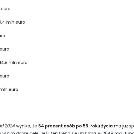
n euro
9,4 mln euro
uro
 euro
4,8 mln euro
 euro
 mln euro
nd 2024
wynika, że
54 procent osób po 55. roku życia
ma już sp
o w nim dobre cele. Jeśli ten trend się utrzyma, w 2048 roku 