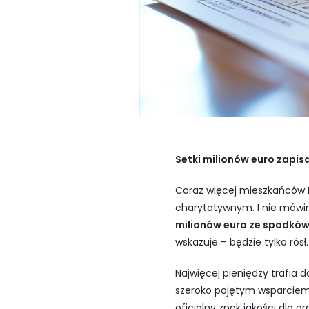
Setki milionów euro zapis
Coraz więcej mieszkańców H
charytatywnym. I nie mówi
milionów euro ze spadkó
wskazuje – będzie tylko rósł.
Najwięcej pieniędzy trafia
szeroko pojętym wsparciem
oficjalny znak jakości dla o