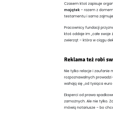
Czasem ktoś zapisuje organi
majątek
– razem z domem c
testamentu i sama zajmuje 
Pracownicy fundacji przyzna
ktoś oddaje im „całe swoje
zwierząt – która w ciągu d
Reklama też robi sw
Nie tylko relacje i zaufani
rozpoznawalnych prowadzi 
wahają się „od tysiąca euro
Eksperci od prawa spadkowe
zamożnych. Ale nie tylko. Z
mówią notariusze – bo chcą