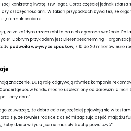
zacji konkretną kwotę, tzw. legat. Coraz częściej jednak zdarza 
zy oszczędnościami. W takich przypadkach bywa też, że orga
się formalnościami.
ją, że za każdym razem robi to na nich ogromne wrażenie. Po la
 życie”. Dobrym przykładem jest Dierenbescherming – organizacj
ekady
podwoiła wpływy ze spadków
, z 10 do 20 milionów euro ro
oje
e mają znaczenie. Dużą rolę odgrywają również kampanie reklamow
Concertgebouw Fonds, mocno uzależniony od darowizn. U nich
 po… cały dom”.
go zauważają, że dobre cele najczęściej pojawiają się w testa
darza się, że również rodzice z dziećmi zapisują część majątku 
, żeby dzieci w życiu „same musiały trochę powalczyć”.