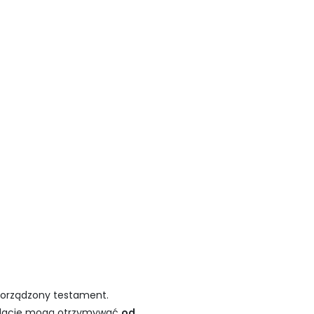
orządzony testament.
fundacje mogą otrzymywać
od