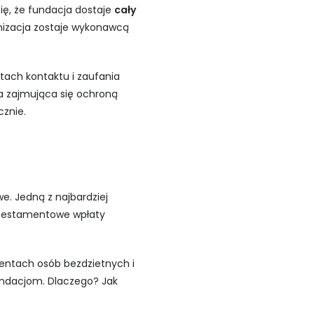
się, że fundacja dostaje
cały
nizacja zostaje wykonawcą
tach kontaktu i zaufania
a zajmująca się ochroną
cznie.
e. Jedną z najbardziej
 testamentowe wpłaty
mentach osób bezdzietnych i
fundacjom. Dlaczego? Jak