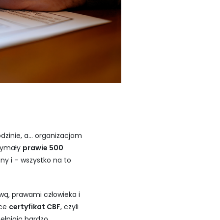
dzinie, a… organizacjom
zymały
prawie 500
ny i – wszystko na to
wą, prawami człowieka i
ące
certyfikat CBF
, czyli
pełniają bardzo