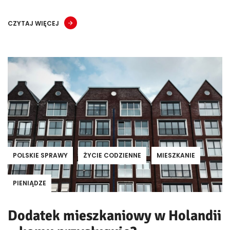
CZYTAJ WIĘCEJ
POLSKIE SPRAWY
ŻYCIE CODZIENNE
MIESZKANIE
PIENIĄDZE
Dodatek mieszkaniowy w Holandii