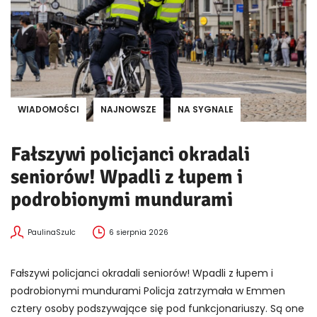
WIADOMOŚCI
NAJNOWSZE
NA SYGNALE
Fałszywi policjanci okradali
seniorów! Wpadli z łupem i
podrobionymi mundurami
PaulinaSzulc
6 sierpnia 2026
Fałszywi policjanci okradali seniorów! Wpadli z łupem i
podrobionymi mundurami Policja zatrzymała w Emmen
cztery osoby podszywające się pod funkcjonariuszy. Są one