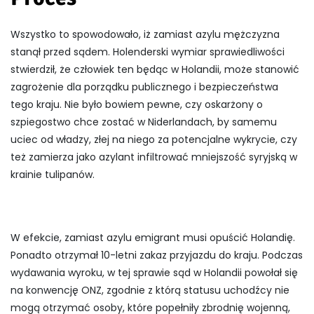
Wszystko to spowodowało, iż zamiast azylu mężczyzna
stanął przed sądem. Holenderski wymiar sprawiedliwości
stwierdził, że człowiek ten będąc w Holandii, może stanowić
zagrożenie dla porządku publicznego i bezpieczeństwa
tego kraju. Nie było bowiem pewne, czy oskarżony o
szpiegostwo chce zostać w Niderlandach, by samemu
uciec od władzy, złej na niego za potencjalne wykrycie, czy
też zamierza jako azylant infiltrować mniejszość syryjską w
krainie tulipanów.
W efekcie, zamiast azylu emigrant musi opuścić Holandię.
Ponadto otrzymał 10-letni zakaz przyjazdu do kraju. Podczas
wydawania wyroku, w tej sprawie sąd w Holandii powołał się
na konwencję ONZ, zgodnie z którą statusu uchodźcy nie
mogą otrzymać osoby, które popełniły zbrodnię wojenną,