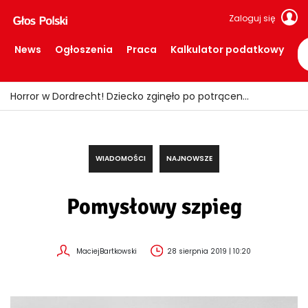
Zaloguj się
News
Ogłoszenia
Praca
Kalkulator podatkowy
Fałszywi policjanci okradali seniorów! Wpadli z łupem i podrobionymi mundurami
WIADOMOŚCI
NAJNOWSZE
Pomysłowy szpieg
MaciejBartkowski
28 sierpnia 2019 | 10:20