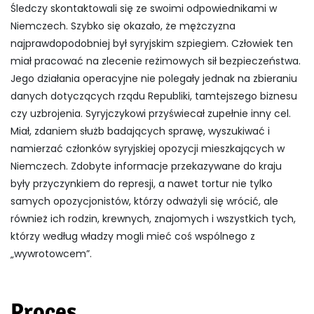
Śledczy skontaktowali się ze swoimi odpowiednikami w
Niemczech. Szybko się okazało, że mężczyzna
najprawdopodobniej był syryjskim szpiegiem. Człowiek ten
miał pracować na zlecenie reżimowych sił bezpieczeństwa.
Jego działania operacyjne nie polegały jednak na zbieraniu
danych dotyczących rządu Republiki, tamtejszego biznesu
czy uzbrojenia. Syryjczykowi przyświecał zupełnie inny cel.
Miał, zdaniem służb badających sprawę, wyszukiwać i
namierzać członków syryjskiej opozycji mieszkających w
Niemczech. Zdobyte informacje przekazywane do kraju
były przyczynkiem do represji, a nawet tortur nie tylko
samych opozycjonistów, którzy odważyli się wrócić, ale
również ich rodzin, krewnych, znajomych i wszystkich tych,
którzy według władzy mogli mieć coś wspólnego z
„wywrotowcem”.
Proces