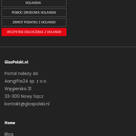
HOLANDIA
POMOC DROGOWA HOLANDIA
ZWROT PODATKU Z HOLANDII
WSZYSTKIE OGŁOSZENIA Z HOLANDII
GlosPolski.nl
Portal należy do
Aangifte24 sp. z o.o.
Węgierska 31
33-300 Nowy Sącz
kontakt@glospolski.nl
Home
Blog