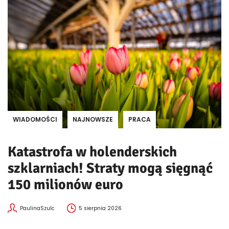
WIADOMOŚCI
NAJNOWSZE
PRACA
Katastrofa w holenderskich
szklarniach! Straty mogą sięgnąć
150 milionów euro
PaulinaSzulc
5 sierpnia 2026