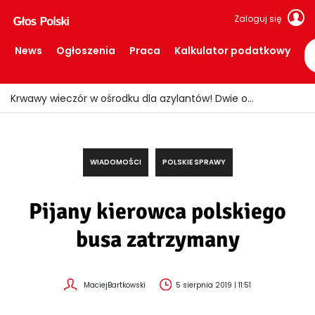
Zaloguj się
News
Ogłoszenia
Praca
Kalkulator podatkowy
Polacy w Holandii mogą dostać setki euro na dzieci! Wiele rodzin nie zna tych świadczeń
WIADOMOŚCI
POLSKIE SPRAWY
Pijany kierowca polskiego
busa zatrzymany
MaciejBartkowski
5 sierpnia 2019 | 11:51