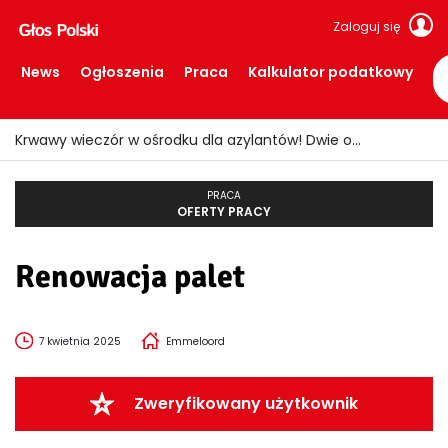
Zaloguj się
News
Ogłoszenia
Praca
Kalkulator podatkowy
Krwawy wieczór w ośrodku dla azylantów! Dwie osoby ranne po ataku nożem
PRACA
OFERTY PRACY
Renowacja palet
7 kwietnia 2025
Emmeloord
Zweryfikowany użytkownik