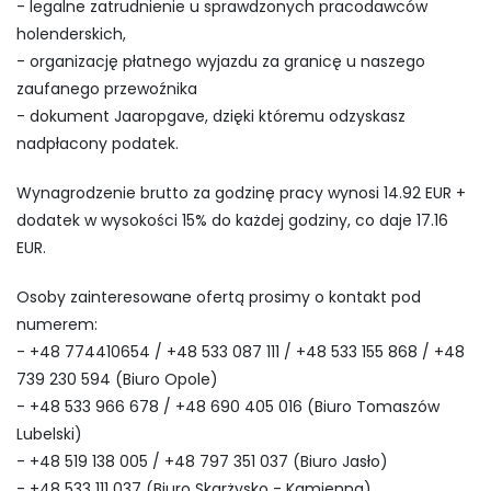
- legalne zatrudnienie u sprawdzonych pracodawców
holenderskich,
- organizację płatnego wyjazdu za granicę u naszego
zaufanego przewoźnika
- dokument Jaaropgave, dzięki któremu odzyskasz
nadpłacony podatek.
Wynagrodzenie brutto za godzinę pracy wynosi 14.92 EUR +
dodatek w wysokości 15% do każdej godziny, co daje 17.16
EUR.
Osoby zainteresowane ofertą prosimy o kontakt pod
numerem:
- +48 774410654 / +48 533 087 111 / +48 533 155 868 / +48
739 230 594 (Biuro Opole)
- +48 533 966 678 / +48 690 405 016 (Biuro Tomaszów
Lubelski)
- +48 519 138 005 / +48 797 351 037 (Biuro Jasło)
- +48 533 111 037 (Biuro Skarżysko - Kamienna)