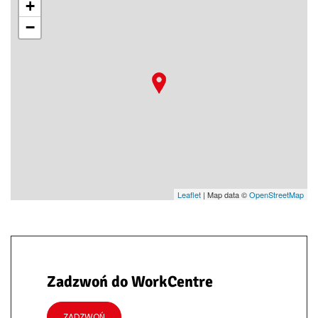
+
−
Leaflet
| Map data ©
OpenStreetMap
Zadzwoń do WorkCentre
ZADZWOŃ