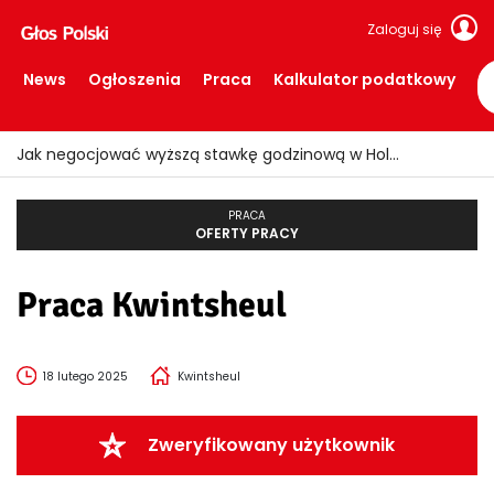
Zaloguj się
News
Ogłoszenia
Praca
Kalkulator podatkowy
Jak negocjować wyższą stawkę godzinową w Holandii?
PRACA
OFERTY PRACY
Praca Kwintsheul
18 lutego 2025
Kwintsheul
Zweryfikowany użytkownik