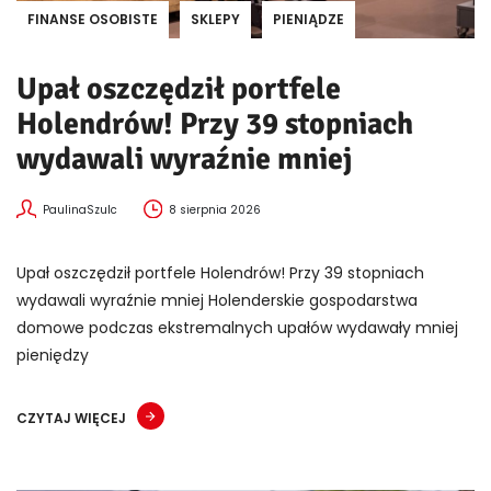
FINANSE OSOBISTE
SKLEPY
PIENIĄDZE
Upał oszczędził portfele
Holendrów! Przy 39 stopniach
wydawali wyraźnie mniej
PaulinaSzulc
8 sierpnia 2026
Upał oszczędził portfele Holendrów! Przy 39 stopniach
wydawali wyraźnie mniej Holenderskie gospodarstwa
domowe podczas ekstremalnych upałów wydawały mniej
pieniędzy
CZYTAJ WIĘCEJ