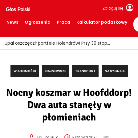
Zaloguj się
News
Ogłoszenia
Praca
Kalkulator podatkowy
Upał oszczędził portfele Holendrów! Przy 39 stopniach wydawali wyraźnie mniej
WIADOMOŚCI
NAJNOWSZE
TRANSPORT
NA SYGNALE
Nocny koszmar w Hoofddorp!
Dwa auta stanęły w
płomieniach
PaulinaSzulc
17 czerwca 2026 | 09:39