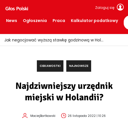
Zaloguj się
News
Ogłoszenia
Praca
Kalkulator podatkowy
Ogień znów uderzył w Limburgii! Pociągi ruszyły, ale teren nadal zamknięty
CIEKAWOSTKI
NAJNOWSZE
Najdziwniejszy urzędnik
miejski w Holandii?
MaciejBartkowski
26 listopada 2022 | 10:26