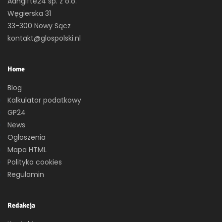
Aangifte24 sp. z o.o.
Węgierska 31
33-300 Nowy Sącz
kontakt@glospolski.nl
Home
Blog
Kalkulator podatkowy
GP24
News
Ogłoszenia
Mapa HTML
Polityka cookies
Regulamin
Redakcja