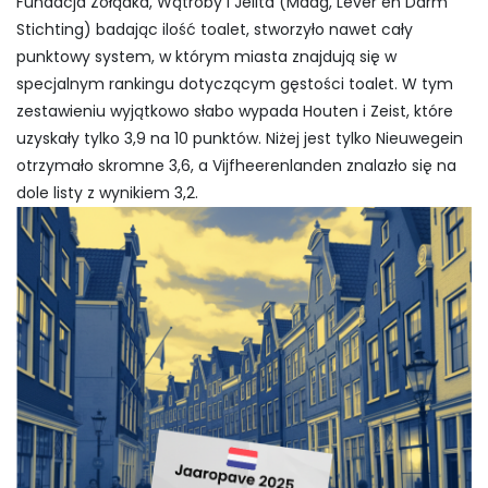
Fundacja Żołądka, Wątroby i Jelita (Maag, Lever en Darm
Stichting) badając ilość toalet, stworzyło nawet cały
punktowy system, w którym miasta znajdują się w
specjalnym rankingu dotyczącym gęstości toalet. W tym
zestawieniu wyjątkowo słabo wypada Houten i Zeist, które
uzyskały tylko 3,9 na 10 punktów. Niżej jest tylko Nieuwegein
otrzymało skromne 3,6, a Vijfheerenlanden znalazło się na
dole listy z wynikiem 3,2.