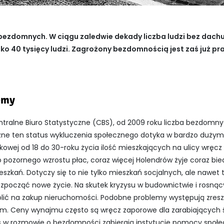
m bezdomnych. W ciągu zaledwie dekady liczba ludzi bez dac
sko 40 tysięcy ludzi. Zagrożony bezdomnością jest zaś już pr
emy
tralne Biuro Statystyczne (CBS), od 2009 roku liczba bezdomnyc
ne ten status wykluczenia społecznego dotyka w bardzo dużym 
kowej od 18 do 30-roku życia ilość mieszkających na ulicy wręcz s
pozornego wzrostu płac, coraz więcej Holendrów żyje coraz bied
ieszkań. Dotyczy się to nie tylko mieszkań socjalnych, ale naw
rozpocząć nowe życie. Na skutek kryzysu w budownictwie i rosną
wolić na zakup nieruchomości. Podobne problemy występują zreszt
ym. Ceny wynajmu często są wręcz zaporowe dla zarabiających ś
os w rozmowie o bezdomności zabierają instytucje pomocy społec