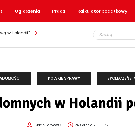
s
Ogłoszenia
Praca
Kalkulator podatkowy
wą w Holandii?
ADOMOŚCI
POLSKIE SPRAWY
SPOŁECZEŃS
domnych w Holandii p
MaciejBartkowski
24 sierpnia 2019 | 11:17