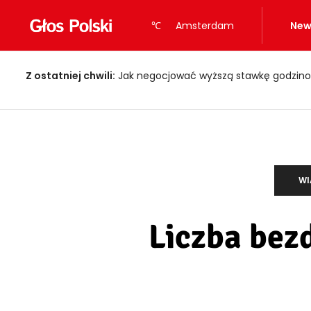
℃
Amsterdam
New
Z ostatniej chwili:
Jak negocjować wyższą stawkę godzino
WI
Liczba bez