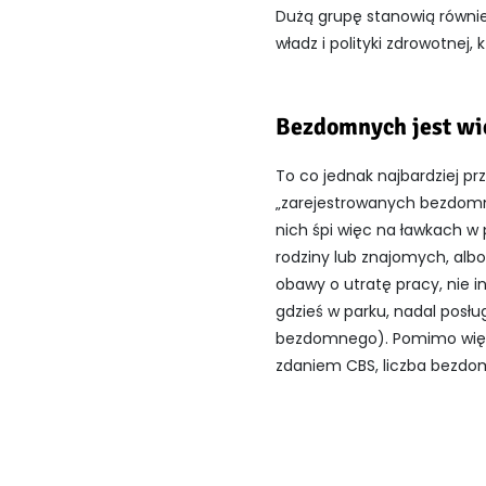
Dużą grupę stanowią również
władz i polityki zdrowotnej,
Bezdomnych jest wi
To co jednak najbardziej pr
„zarejestrowanych bezdomny
nich śpi więc na ławkach w 
rodziny lub znajomych, al
obawy o utratę pracy, nie i
gdzieś w parku, nadal posłu
bezdomnego). Pomimo więc s
zdaniem CBS, liczba bezdom