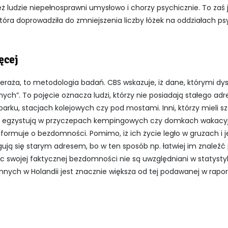
 ludzie niepełnosprawni umysłowo i chorzy psychicznie. To zaś 
 która doprowadziła do zmniejszenia liczby łóżek na oddziałach p
ęcej
zeraża, to metodologia badań. CBS wskazuje, iż dane, którymi dys
ch”. To pojęcie oznacza ludzi, którzy nie posiadają stałego ad
parku, stacjach kolejowych czy pod mostami. Inni, którzy mieli s
bo egzystują w przyczepach kempingowych czy domkach wakacyjn
nformuje o bezdomności. Pomimo, iż ich życie legło w gruzach i 
gują się starym adresem, bo w ten sposób np. łatwiej im znaleźć 
wojej faktycznej bezdomności nie są uwzględniani w statystyk
nych w Holandii jest znacznie większa od tej podawanej w rapor