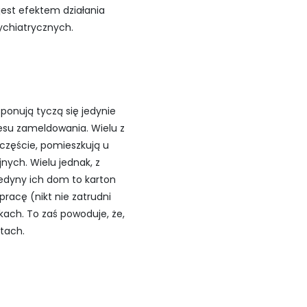
jest efektem działania
sychiatrycznych.
ponują tyczą się jedynie
resu zameldowania. Wielu z
zczęście, pomieszkują u
ych. Wielu jednak, z
jedyny ich dom to karton
pracę (nikt nie zatrudni
ach. To zaś powoduje, że,
tach.