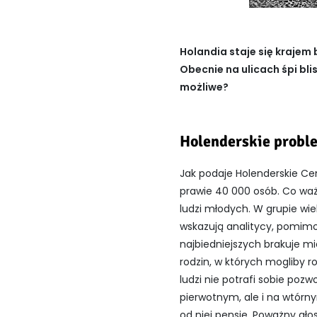
Holandia staje się kraje
Obecnie na ulicach śpi bli
możliwe?
Holenderskie probl
Jak podaje Holenderskie Cen
prawie 40 000 osób. Co waż
ludzi młodych. W grupie wie
wskazują analitycy, pomimo 
najbiedniejszych brakuje m
rodzin, w których mogliby 
ludzi nie potrafi sobie poz
pierwotnym, ale i na wtórn
od niej pensję. Poważny gł