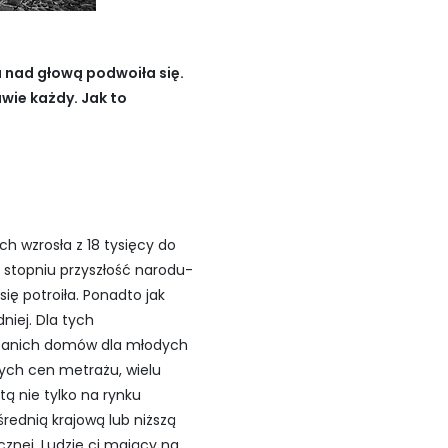
hu nad głową podwoiła
się
.
awie każdy. Jak to
h wzrosła z 18 tysięcy do
stopniu przyszłość narodu-
ię potroiła. Ponadto jak
niej. Dla tych
et tanich domów dla młodych
cych cen metrażu, wielu
ą nie tylko na rynku
rednią krajową lub niższą
znej. Ludzie ci mający na