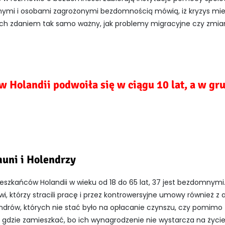
nymi i osobami zagrożonymi bezdomnością mówią, iż kryzys mi
n ich zdaniem tak samo ważny, jak problemy migracyjne czy zmia
 Holandii podwoiła się w ciągu 10 lat, a w gr
uni i Holendrzy
szkańców Holandii w wieku od 18 do 65 lat, 37 jest bezdomnymi. 
i, którzy stracili pracę i przez kontrowersyjne umowy również z
lendrów, których nie stać było na opłacanie czynszu, czy pomimo 
ają gdzie zamieszkać, bo ich wynagrodzenie nie wystarcza na życi