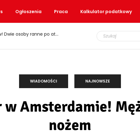
s
Ogłoszenia
Praca
Kalkulator podatkowy
e osoby ranne po ataku nożem
WIADOMOŚCI
NAJNOWSZE
 w Amsterdamie! Męż
nożem