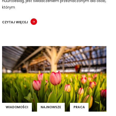
huurtoeslag, jest świadczeniem przeznaczonym dla osób,
którym
CZYTAJ WIĘCEJ
WIADOMOŚCI
NAJNOWSZE
PRACA