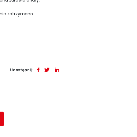
nu zdrowia ofiary.
 nie zatrzymano.
Udostępnij: