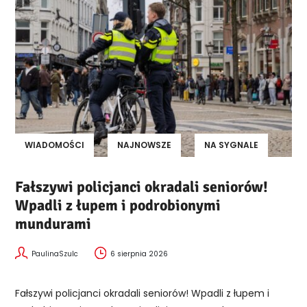
WIADOMOŚCI
NAJNOWSZE
NA SYGNALE
Fałszywi policjanci okradali seniorów!
Wpadli z łupem i podrobionymi
mundurami
PaulinaSzulc
6 sierpnia 2026
Fałszywi policjanci okradali seniorów! Wpadli z łupem i