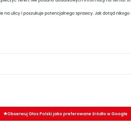
zpieczyć teren. Nie podano dodatkowych informacji na temat sta
e na ulicy i poszukuje potencjalnego sprawcy. Jak dotąd nikogo
Obserwuj Głos Polski jako preferowane źródło w Google