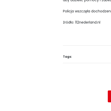
aby udzielić pomocy i zabe
Policja wszczęła dochodzeni
źródło: 112nederland.nl
Tags: