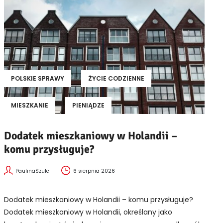
POLSKIE SPRAWY
ŻYCIE CODZIENNE
MIESZKANIE
PIENIĄDZE
Dodatek mieszkaniowy w Holandii –
komu przysługuje?
PaulinaSzulc
6 sierpnia 2026
Dodatek mieszkaniowy w Holandii – komu przysługuje?
Dodatek mieszkaniowy w Holandii, określany jako