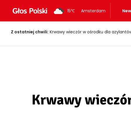
15
℃
Amsterdam
New
Z ostatniej chwili:
Krwawy wieczór w ośrodku dla azylantów! Dwi
Krwawy wieczór