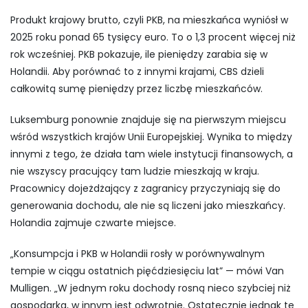
Produkt krajowy brutto, czyli PKB, na mieszkańca wyniósł w
2025 roku ponad 65 tysięcy euro. To o 1,3 procent więcej niż
rok wcześniej. PKB pokazuje, ile pieniędzy zarabia się w
Holandii. Aby porównać to z innymi krajami, CBS dzieli
całkowitą sumę pieniędzy przez liczbę mieszkańców.
Luksemburg ponownie znajduje się na pierwszym miejscu
wśród wszystkich krajów Unii Europejskiej. Wynika to między
innymi z tego, że działa tam wiele instytucji finansowych, a
nie wszyscy pracujący tam ludzie mieszkają w kraju.
Pracownicy dojeżdżający z zagranicy przyczyniają się do
generowania dochodu, ale nie są liczeni jako mieszkańcy.
Holandia zajmuje czwarte miejsce.
„Konsumpcja i PKB w Holandii rosły w porównywalnym
tempie w ciągu ostatnich pięćdziesięciu lat” — mówi Van
Mulligen. „W jednym roku dochody rosną nieco szybciej niż
gospodarka, w innym jest odwrotnie. Ostatecznie jednak te