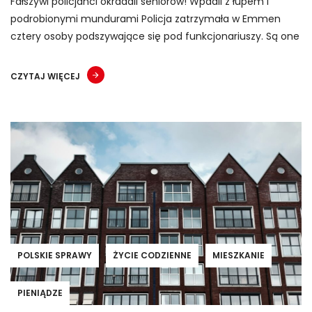
Fałszywi policjanci okradali seniorów! Wpadli z łupem i
podrobionymi mundurami Policja zatrzymała w Emmen
cztery osoby podszywające się pod funkcjonariuszy. Są one
CZYTAJ WIĘCEJ
POLSKIE SPRAWY
ŻYCIE CODZIENNE
MIESZKANIE
PIENIĄDZE