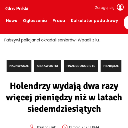
Zaloguj się
News
Ogłoszenia
Praca
Kalkulator podatkowy
Fałszywi policjanci okradali seniorów! Wpadli z łupem i podrobionymi mundurami
NAJNOWSZE
CIEKAWOSTKI
FINANSE OSOBISTE
PIENIĄDZE
Holendrzy wydają dwa razy
więcej pieniędzy niż w latach
siedemdziesiątych
PaulinaSzulc
13 maja 2026 | 10:44