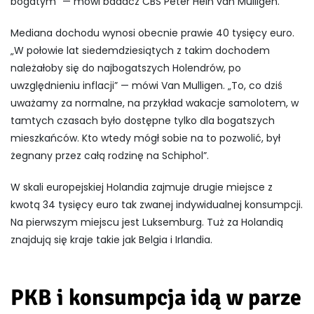
bogatym” — mówi badacz CBS Peter Hein van Mulligen.
Mediana dochodu wynosi obecnie prawie 40 tysięcy euro.
„W połowie lat siedemdziesiątych z takim dochodem
należałoby się do najbogatszych Holendrów, po
uwzględnieniu inflacji” — mówi Van Mulligen. „To, co dziś
uważamy za normalne, na przykład wakacje samolotem, w
tamtych czasach było dostępne tylko dla bogatszych
mieszkańców. Kto wtedy mógł sobie na to pozwolić, był
żegnany przez całą rodzinę na Schiphol”.
W skali europejskiej Holandia zajmuje drugie miejsce z
kwotą 34 tysięcy euro tak zwanej indywidualnej konsumpcji.
Na pierwszym miejscu jest Luksemburg. Tuż za Holandią
znajdują się kraje takie jak Belgia i Irlandia.
PKB i konsumpcja idą w parze