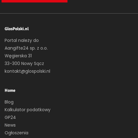
GlosPolski.nl
Portal należy do
Aangifte24 sp. z o.o.
Węgierska 31
33-300 Nowy Sącz
kontakt@glospolski.nl
Home
Blog
Kalkulator podatkowy
GP24
News
Ogłoszenia