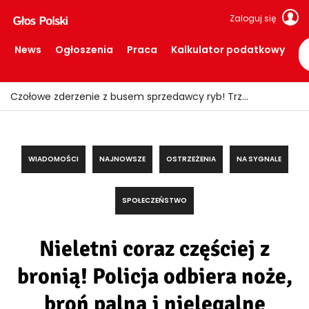
Zaloguj się
News
Ogłoszenia
Praca
Kalkulator podatkowy
Czołowe zderzenie z busem sprzedawcy ryb! Trzy osoby trafiły do szpitala
WIADOMOŚCI
NAJNOWSZE
OSTRZEŻENIA
NA SYGNALE
SPOŁECZEŃSTWO
Nieletni coraz częściej z
bronią! Policja odbiera noże,
broń palną i nielegalne