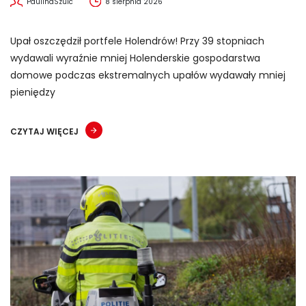
PaulinaSzulc
8 sierpnia 2026
Upał oszczędził portfele Holendrów! Przy 39 stopniach
wydawali wyraźnie mniej Holenderskie gospodarstwa
domowe podczas ekstremalnych upałów wydawały mniej
pieniędzy
CZYTAJ WIĘCEJ