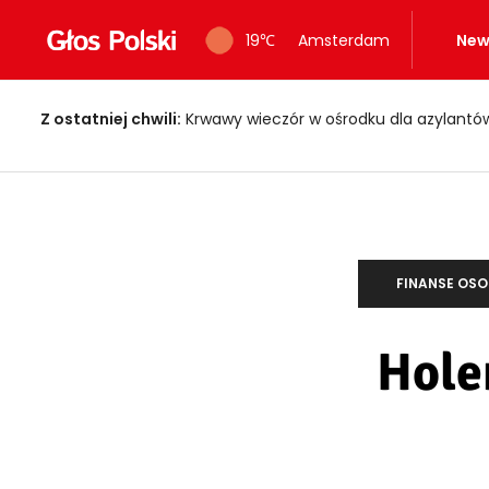
19
℃
Amsterdam
New
Z ostatniej chwili:
Krwawy wieczór w ośrodku dla azylantów! Dwi
FINANSE OSO
Hole