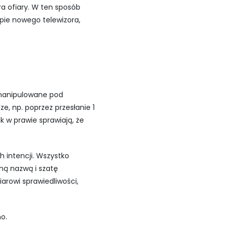
a ofiary. W ten sposób
pie nowego telewizora,
 zmanipulowane pod
e, np. poprzez przesłanie 1
k w prawie sprawiają, że
h intencji. Wszystko
ną nazwą i szatę
iarowi sprawiedliwości,
o.