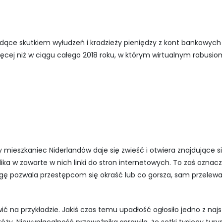
będące skutkiem wyłudzeń i kradzieży pieniędzy z kont bankowych 
więcej niż w ciągu całego 2018 roku, w którym wirtualnym rabus
 mieszkaniec Niderlandów daje się zwieść i otwiera znajdujące si
ika w zawarte w nich linki do stron internetowych. To zaś oznacza
gę pozwala przestępcom się okraść lub co gorsza, sam przelewa 
ić na przykładzie. Jakiś czas temu upadłość ogłosiło jedno z najs