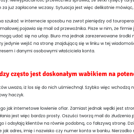
róży. Niewypłacalność przewoźnika sprawiła, że setki tysięcy t
 za już zapłacone wczasy. Sytuacja jest więc delikatnie mówiąc
yna szukać w internecie sposobu na zwrot pieniędzy od tourope
ilowej pojawia się mail od przewoźnika. Pisze w nim, że firmie j
 mogą udać się na urlop. Biuro ma jednak zarezerwowane środki 
 jedynie wejść na stronę znajdującą się w linku w tej wiadomości
resem i danymi osobowymi właściciela konta.
dzy często jest doskonałym wabikiem na potenc
stów uważa, iż los się do nich uśmiechnął. Szybko więc wchodzą n
iowy haczyk.
go jak internetowe łowienie ofiar. Zamiast jednak wędki jest str
łania jest więc bardzo prosty. Oszuści tworzą mail do złudzenia
go i odsyłają klientów na równie podobną, co fałszywą stronę. Dzi
e jak adres, imię i nazwisko czy numer konta w banku. Nierzadko