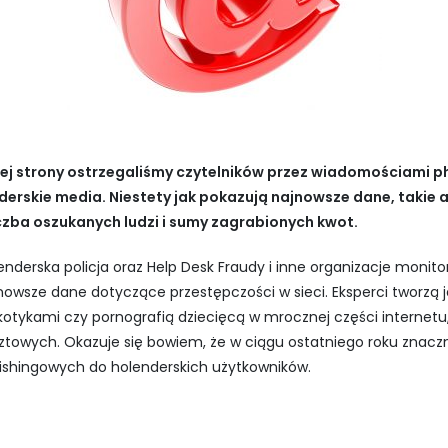
zej strony ostrzegaliśmy czytelników przez wiadomościami p
enderskie media. Niestety jak pokazują najnowsze dane, takie 
iczba oszukanych ludzi i sumy zagrabionych kwot.
enderska policja oraz Help Desk Fraudy i inne organizacje moni
jnowsze dane dotyczące przestępczości w sieci. Eksperci tworzą 
arkotykami czy pornografią dziecięcą w mrocznej części internetu
towych. Okazuje się bowiem, że w ciągu ostatniego roku znaczni
ishingowych do holenderskich użytkowników.