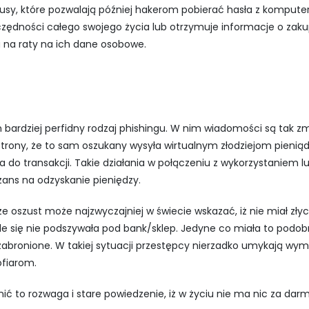
rusy, które pozwalają później hakerom pobierać hasła z komputer
zczędności całego swojego życia lub otrzymuje informacje o zaku
na raty na ich dane osobowe.
en bardziej perfidny rodzaj phishingu. W nim wiadomości są tak
trony, że to sam oszukany wysyła wirtualnym złodziejom pieniądz
a do transakcji. Takie działania w połączeniu z wykorzystaniem lu
zans na odzyskanie pieniędzy.
 oszust może najzwyczajniej w świecie wskazać, iż nie miał złyc
ale się nie podszywała pod bank/sklep. Jedyne co miała to podob
t zabronione. W takiej sytuacji przestępcy nierzadko umykają wym
ofiarom.
ć to rozwaga i stare powiedzenie, iż w życiu nie ma nic za darm