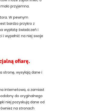
urystów może zapomnieć o
, mało przyjemna.
ratora. W pewnym
est bardzo przykro z
na wypłatę świadczeń i
 i wypełnić na niej swoje
jalną ofiarę.
a stronę, wysyłają dane i
ona internetowa, a zamiast
 podobny do oryginalnego
ęki niej pozyskują dane od
 również na stronach