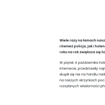
Wiele razy na łamach nas
również policja, jak i hol
roku na rok zwiększa się l
W piątek 4 października hol
internecie, przedstawiły na
skupili się nie na handlu n
na naszych skrzynkach pocz
rozsyłanych wiadomości ph