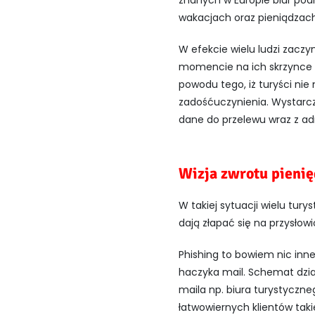
znanych w Europie biur pod
wakacjach oraz pieniądzach
W efekcie wielu ludzi zacz
momencie na ich skrzynce ma
powodu tego, iż turyści nie
zadośćuczynienia. Wystarczy
dane do przelewu wraz z ad
Wizja zwrotu pienię
W takiej sytuacji wielu tury
dają złapać się na przysłow
Phishing to bowiem nic inne
haczyka mail. Schemat dzia
maila np. biura turystyczne
łatwowiernych klientów taki