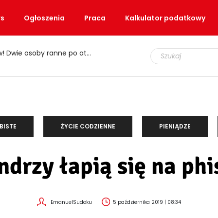
s
Ogłoszenia
Praca
Kalkulator podatkowy
e osoby ranne po ataku nożem
BISTE
ŻYCIE CODZIENNE
PIENIĄDZE
ndrzy łapią się na phi
EmanuelSudoku
5 października 2019 | 08:34