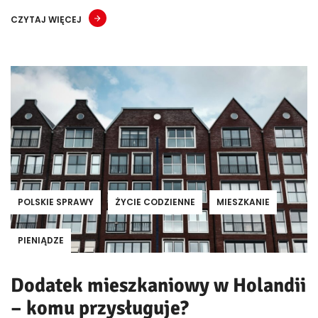
CZYTAJ WIĘCEJ
POLSKIE SPRAWY
ŻYCIE CODZIENNE
MIESZKANIE
PIENIĄDZE
Dodatek mieszkaniowy w Holandii
– komu przysługuje?