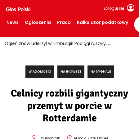
Zaloguj się
News
Ogłoszenia
Praca
Kalkulator podatkowy
Ogień znów uderzył w Limburgii! Pociągi ruszyły, ale teren nadal zamknięty
WIADOMOŚCI
NAJNOWSZE
NA SYGNALE
Celnicy rozbili gigantyczny
przemyt w porcie w
Rotterdamie
PaulinaSzulc
14 maja 2026 | 09:40