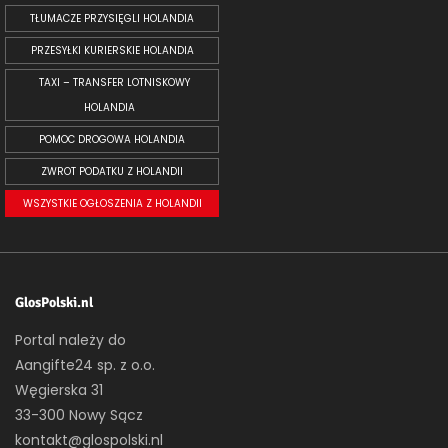
TŁUMACZE PRZYSIĘGLI HOLANDIA
PRZESYŁKI KURIERSKIE HOLANDIA
TAXI – TRANSFER LOTNISKOWY
HOLANDIA
POMOC DROGOWA HOLANDIA
ZWROT PODATKU Z HOLANDII
WSZYSTKIE OGŁOSZENIA Z HOLANDII
GlosPolski.nl
Portal należy do
Aangifte24 sp. z o.o.
Węgierska 31
33-300 Nowy Sącz
kontakt@glospolski.nl