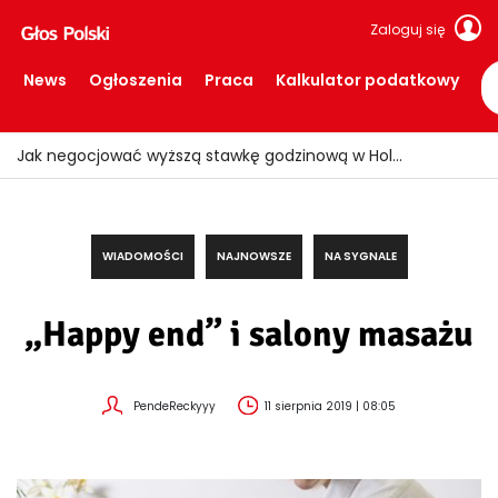
Zaloguj się
News
Ogłoszenia
Praca
Kalkulator podatkowy
Ogień znów uderzył w Limburgii! Pociągi ruszyły, ale teren nadal zamknięty
WIADOMOŚCI
NAJNOWSZE
NA SYGNALE
„Happy end” i salony masażu
PendeReckyyy
11 sierpnia 2019 | 08:05