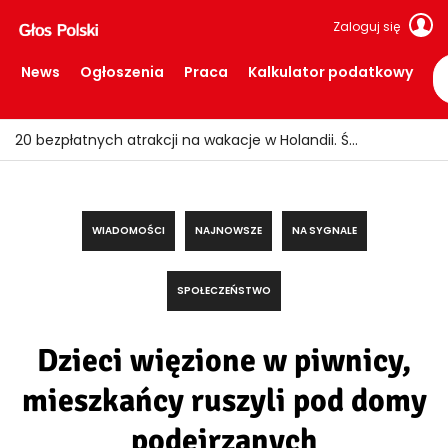
Zaloguj się
News
Ogłoszenia
Praca
Kalkulator podatkowy
20 bezpłatnych atrakcji na wakacje w Holandii. Świetne miejsca, za które nie trzeba płacić
WIADOMOŚCI
NAJNOWSZE
NA SYGNALE
SPOŁECZEŃSTWO
Dzieci więzione w piwnicy,
mieszkańcy ruszyli pod domy
podejrzanych