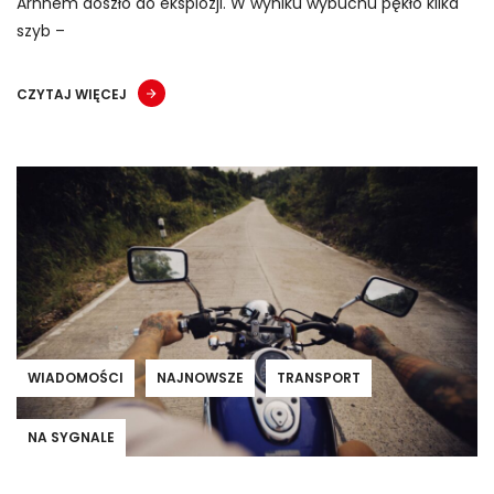
Arnhem doszło do eksplozji. W wyniku wybuchu pękło kilka
szyb –
CZYTAJ WIĘCEJ
WIADOMOŚCI
NAJNOWSZE
TRANSPORT
NA SYGNALE