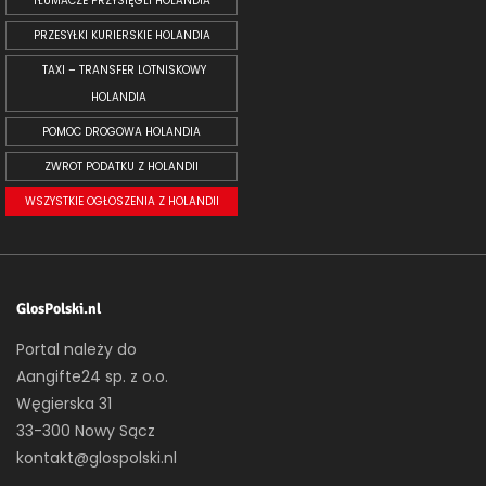
TŁUMACZE PRZYSIĘGLI HOLANDIA
PRZESYŁKI KURIERSKIE HOLANDIA
TAXI – TRANSFER LOTNISKOWY
HOLANDIA
POMOC DROGOWA HOLANDIA
ZWROT PODATKU Z HOLANDII
WSZYSTKIE OGŁOSZENIA Z HOLANDII
GlosPolski.nl
Portal należy do
Aangifte24 sp. z o.o.
Węgierska 31
33-300 Nowy Sącz
kontakt@glospolski.nl